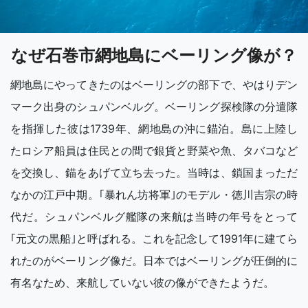
なぜ石巻市網地島にベーリング像が？
網地島にやってきたのはベーリングの部下で、やはりデン
マーク出身のシュパンベルグ。ベーリング探検隊の分遣隊
を指揮した彼は1739年、網地島の沖に錨泊。島に上陸し
たロシア船員は住民との間で銀貨と野菜や魚、タバコなど
を交換し、錨をあげて立ち去った。当時は、鎖国まっただ
なかの江戸中期。｢暴れん坊将軍｣のモデル・徳川吉宗の時
代だ。シュパンベルグ艦隊の来航は当時の年号をとって
｢元文の黒船｣と呼ばれる。これを記念して1991年に建てら
れたのがベーリング像だ。日本ではベーリングが圧倒的に
有名なため、来航していない彼の像ができたようだ。