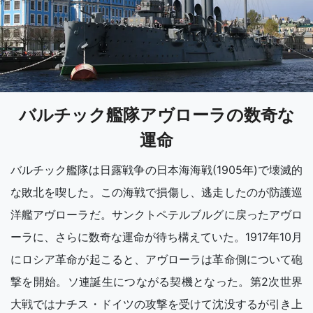
バルチック艦隊アヴローラの数奇な
運命
バルチック艦隊は日露戦争の日本海海戦(1905年)で壊滅的
な敗北を喫した。この海戦で損傷し、逃走したのが防護巡
洋艦アヴローラだ。サンクトペテルブルグに戻ったアヴロ
ーラに、さらに数奇な運命が待ち構えていた。1917年10月
にロシア革命が起こると、アヴローラは革命側について砲
撃を開始。ソ連誕生につながる契機となった。第2次世界
大戦ではナチス・ドイツの攻撃を受けて沈没するが引き上