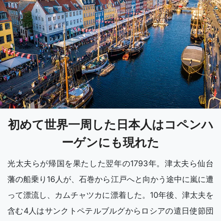
初めて世界一周した日本人はコペンハ
ーゲンにも現れた
光太夫らが帰国を果たした翌年の1793年。津太夫ら仙台
藩の船乗り16人が、石巻から江戸へと向かう途中に嵐に遭
って漂流し、カムチャツカに漂着した。10年後、津太夫を
含む4人はサンクトペテルブルグからロシアの遣日使節団