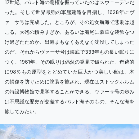
17世紀、バルト海の覇権を握っていたのはスウェーデンだ
った。そして世界最強の軍艦建造を目指し、1628年にヴ
ァーサ号は完成した。ところが、その処女航海で悲劇は起
こる。大砲の積みすぎか、あるいは船尾に豪華な装飾をつ
け過ぎたためか、出港まもなくあえなく沈没してしまった
のだ。それからヴァーサ号は海底で333年もの長い眠りに
つく。1961年、その眠りは偶然の発見で破られた。奇跡的
に98％もの原型をとどめていた巨大かつ美しい船は、木
の損傷を防ぐために塗装を施され、現在はストックホルム
の特設博物館で見学することができる。ヴァーサ号の歩み
は不思議な歴史が交差するバルト海そのもの。そんな海を
旅してみたい。