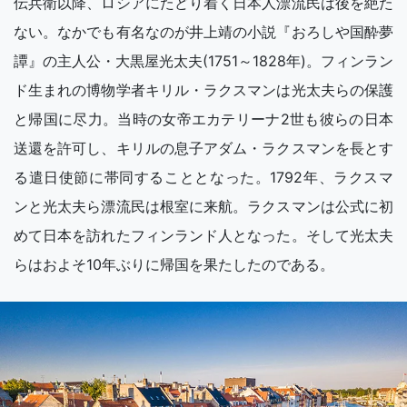
伝兵衛以降、ロシアにたどり着く日本人漂流民は後を絶た
ない。なかでも有名なのが井上靖の小説『おろしや国酔夢
譚』の主人公・大黒屋光太夫(1751～1828年)。フィンラン
ド生まれの博物学者キリル・ラクスマンは光太夫らの保護
と帰国に尽力。当時の女帝エカテリーナ2世も彼らの日本
送還を許可し、キリルの息子アダム・ラクスマンを長とす
る遣日使節に帯同することとなった。1792年、ラクスマ
ンと光太夫ら漂流民は根室に来航。ラクスマンは公式に初
めて日本を訪れたフィンランド人となった。そして光太夫
らはおよそ10年ぶりに帰国を果たしたのである。