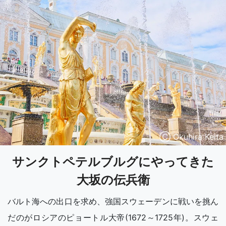
Ⓒ Okuhira Keita
サンクトペテルブルグにやってきた
大坂の伝兵衛
バルト海への出口を求め、強国スウェーデンに戦いを挑ん
だのがロシアのピョートル大帝(1672～1725年)。スウェ