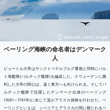
Ⓒ Mike Hill／Getty Images
ベーリング海峡の命名者はデンマーク
人
ピョートル大帝はサンクトペテルブルグ遷都と同時にバル
ト海艦隊(バルチック艦隊)を編成した。スウェーデンに勝
利した大帝の関心は、遠く東方へも向けられる。そしてバ
ルチック艦隊で活躍したデンマーク出身のベーリング
(1681～1741年)に命じて遥かアラスカ探検を行わせた。ベ
ーリングといえば、シベリアとアラスカの間に横たわるベ