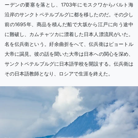
ーデンの要塞を落とし、1703年にモスクワからバルト海
沿岸のサンクトペテルブルグに都を移したのだ。その少し
前の1695年、商品を積んだ船で大坂から江戸に向う途中
に難破し、カムチャツカに漂着した日本人漂流民がいた。
名を伝兵衛という。紆余曲折をへて、伝兵衛はピョートル
大帝に謁見。彼の話を聞いた大帝は日本への関心を深め、
サンクトペテルブルグに日本語学校を開設する。伝兵衛は
その日本語教師となり、ロシアで生涯を終えた。