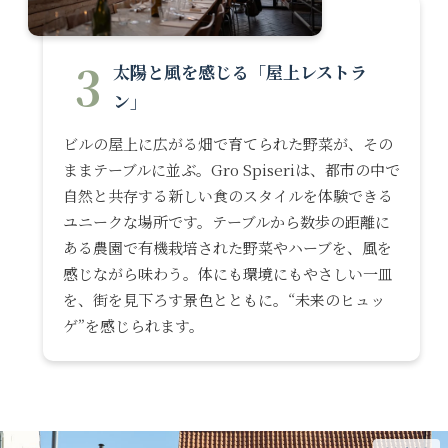
3
太陽と風を感じる「屋上レストラ
ン」
ビルの屋上に広がる畑で育てられた野菜が、その
ままテーブルに並ぶ。Gro Spiseriは、都市の中で
自然と共存する新しい食のスタイルを体験できる
ユニークな場所です。テーブルから数歩の距離に
ある農園で有機栽培された野菜やハーブを、風を
感じながら味わう。体にも環境にもやさしい一皿
を、街を見下ろす景色とともに。“未来のヒュッ
ゲ”を感じられます。