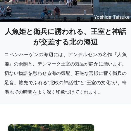
Yoshida Taisuke
人魚姫と衛兵に誘われる、王室と神話
が交差する北の海辺
コペンハーゲンの海辺には、アンデルセンの名作『人魚
姫』の余韻と、デンマーク王室の気品が静かに漂います。
切ない物語を思わせる海の気配、荘厳な宮殿に響く衛兵の
足音。旅先でふれる“北欧の神話性”と“王室の文化”が、寄
港地での時間をより深く印象づけてくれます。