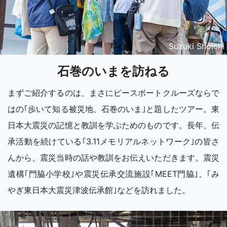
Suzuki Shoichi
石巻のいまを訪ねる
まずご紹介するのは、まさにピースボートクルーズならで
はの｢歩いて知る被災地、石巻のいま｣と題したツアー。東
日本大震災の記憶と教訓を学ぶためのものです。長年、伝
承活動を続けている｢3.11メモリアルネットワーク｣の皆さ
んから、震災当時の話や教訓をお伝えいただきます。震災
遺構｢門脇小学校｣や震災伝承交流施設｢MEET門脇｣、｢み
やぎ東日本大震災津波伝承館｣などを訪れました。