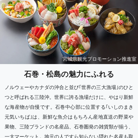
宮城県観光プロモーション推進室
石巻・松島の魅力にふれる
ノルウェーやカナダの沖合と並び｢世界の三大漁場｣のひと
つと呼ばれる三陸沖。世界に誇る漁場だけに、やはり新鮮
な海産物が自慢です。石巻中心部に位置する｢いしのまき
元気いちば｣は、新鮮な魚介はもちろん産地直送の野菜や
果物、三陸ブランドの名産品、石巻圏発の雑貨類が揃う、
一大マーケット。地元の人ですら知らない隠れた名産も取