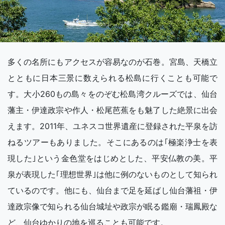
多くの名所にもアクセスが容易なのが石巻。宮島、天橋立
とともに日本三景に数えられる松島に行くことも可能で
す。大小260もの島々をのぞむ松島湾クルーズでは、仙台
藩主・伊達政宗や作人・松尾芭蕉をも魅了した絶景に出会
えます。2011年、ユネスコ世界遺産に登録された平泉を訪
ねるツアーもありました。そこにあるのは｢極楽浄士を表
現した｣という金色堂をはじめとした、平安仏教の美。平
泉が表現した｢理想世界｣は他に例のないものとして知られ
ているのです。他にも、仙台まで足を延ばし仙台藩祖・伊
達政宗像で知られる仙台城址や政宗が眠る鑑廟・瑞鳳殿な
ど、仙台ゆかりの地を巡ることも可能です。