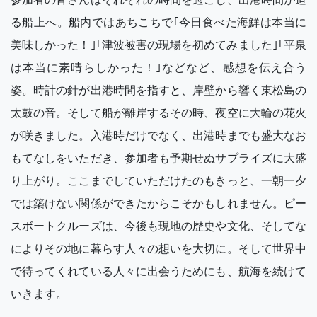
る船上へ。船内ではあちこちで｢今日食べた海鮮は本当に
美味しかった！｣｢津波被害の現場を初めてみました｣｢平泉
は本当に素晴らしかった！｣などなど、感想を伝え合う
姿。時計の針が出港時間を指すと、岸壁から響く東松島の
太鼓の音。そして船が離岸するその時、夜空に大輪の花火
が咲きました。入港時だけでなく、出港時までも盛大なお
もてなしをいただき、参加者も予期せぬサプライズに大盛
り上がり。ここまでしていただけたのもきっと、一朝一夕
では築けない関係ができたからこそかもしれません。ピー
スボートクルーズは、今後も現地の歴史や文化、そしてな
によりその地に暮らす人々の想いを大切に。そして世界中
で待ってくれている人々に出会うためにも、航海を続けて
いきます。