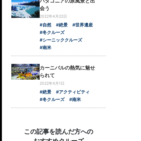
パタゴニアの原風景と出
会う
2022年4月22日
#自然
#絶景
#世界遺産
#冬クルーズ
#シーニッククルーズ
#南米
カーニバルの熱気に魅せ
られて
2022年4月1日
#絶景
#アクティビティ
#冬クルーズ
#南米
この記事を読んだ方への
おすすめクルーズ