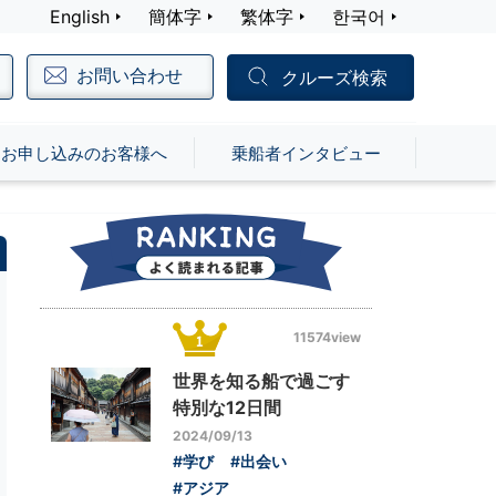
English
簡体字
繁体字
한국어
お問い合わせ
クルーズ検索
お申し込みのお客様へ
乗船者インタビュー
11574view
世界を知る船で過ごす
特別な12日間
2024/09/13
#学び
#出会い
#アジア