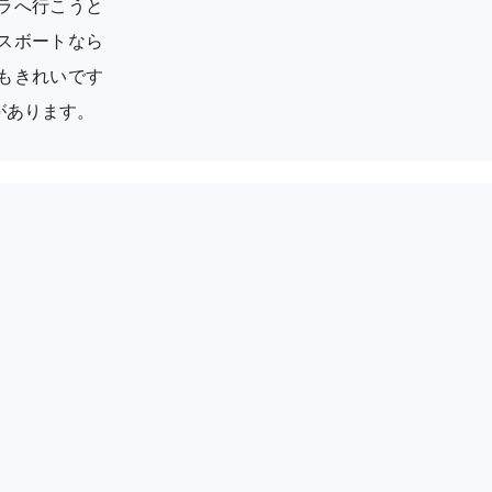
ラへ行こうと
スボートなら
もきれいです
があります。