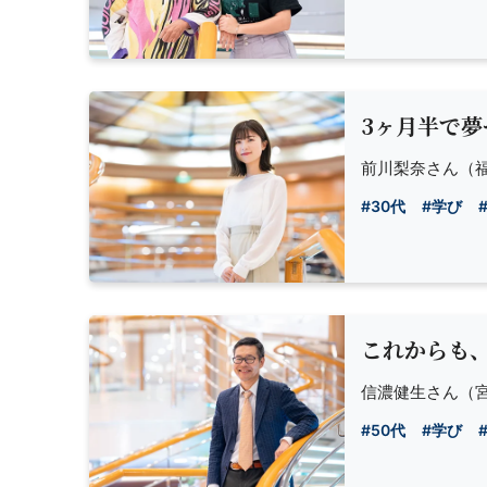
3ヶ月半で
前川梨奈さん
（福
#30代
#学び
これからも
信濃健生さん
（宮
#50代
#学び