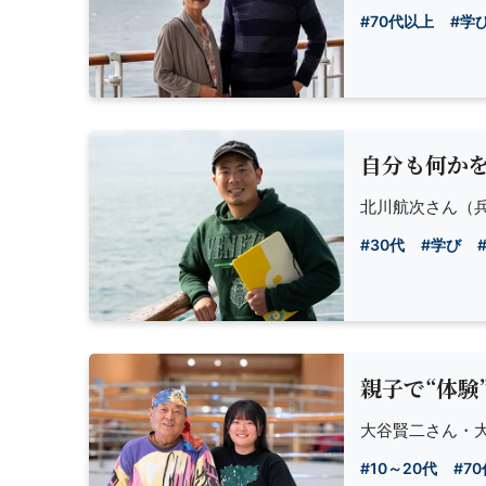
#70代以上
#学
自分も何か
北川航次さん
（兵
#30代
#学び
親子で“体験
大谷賢二さん・
#10～20代
#7