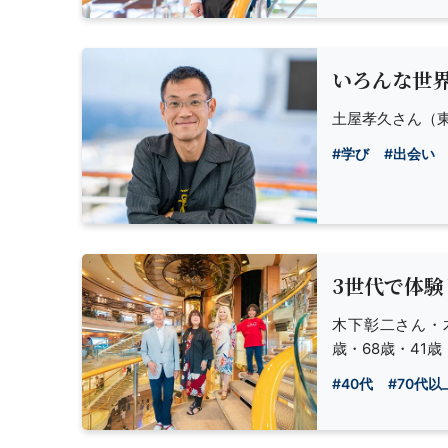
いろんな世
土屋孝久さん
（
#学び
#出会い
3世代で体
木下彰二さん・
歳・68歳・41歳
#40代
#70代以