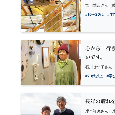
宮川華奈さん
（岐
#10～20代
#学
心から「行
いです。
石川せつ子さん
（
#70代以上
#学
長年の疲れ
岸本祥克さん・