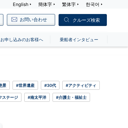
English
簡体字
繁体字
한국어
お問い合わせ
クルーズ検索
お申し込みのお客様へ
乗船者インタビュー
絶景
#世界遺産
#30代
#アクティビティ
フステージ
#南太平洋
#介護士・福祉士