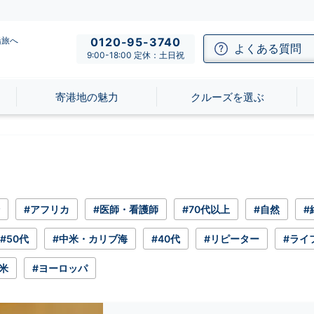
船旅へ
0120-95-3740
よくある質問
9:00-18:00 定休：土日祝
寄港地の魅力
クルーズを選ぶ
#アフリカ
#医師・看護師
#70代以上
#自然
#
#50代
#中米・カリブ海
#40代
#リピーター
#ライ
米
#ヨーロッパ