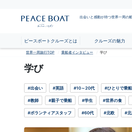
出会いと感動が待つ世界一周の
ピースボートクルーズとは
クルーズの魅力
世界一周旅行TOP
乗船者インタビュー
学び
学び
#出会い
#英語
#10～20代
#ひとりで乗船
#教師
#親子で乗船
#学生
#世界の食
#ボランティアスタッフ
#60代
#北欧
#北