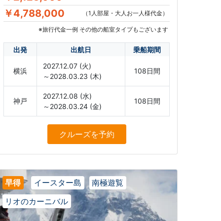
￥4,788,000
（1人部屋・大人お一人様代金）
※旅行代金一例 その他の船室タイプもございます
出発
出航日
乗船期間
2027.12.07 (火)
横浜
108日間
～2028.03.23 (木)
2027.12.08 (水)
神戸
108日間
～2028.03.24 (金)
クルーズ
を予約
早得
イースター島
南極遊覧
リオのカーニバル