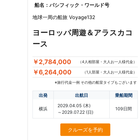
船名：パシフィック・ワールド号
地球一周の船旅 Voyage132
ヨーロッパ周遊＆アラスカコ
ース
￥2,784,000
（4人相部屋・大人お一人様代金）
￥6,264,000
（1人部屋・大人お一人様代金）
※旅行代金一例 その他の船室タイプもございます
出発
出航日
乗船期間
2029.04.05 (木)
横浜
109日間
～2029.07.22 (日)
クルーズ
を予約