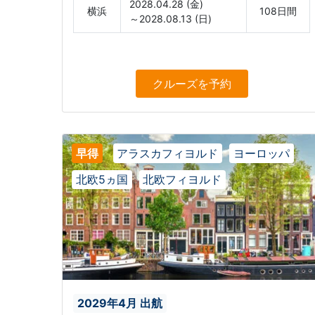
2028.04.28 (金)
横浜
108日間
～2028.08.13 (日)
クルーズ
を予約
早得
アラスカフィヨルド
ヨーロッパ
北欧5ヵ国
北欧フィヨルド
2029年4月 出航