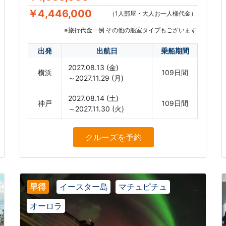
￥4,446,000
（1人部屋・大人お一人様代金）
※旅行代金一例 その他の船室タイプもございます
出発
出航日
乗船期間
2027.08.13 (金)
横浜
109日間
～2027.11.29 (月)
2027.08.14 (土)
神戸
109日間
～2027.11.30 (火)
クルーズ
を予約
早得
イースター島
マチュピチュ
オーロラ