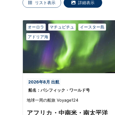
リスト表示
詳細表示
オーロラ
マチュピチュ
イースター島
アドリア海
2026年8月 出航
船名：パシフィック・ワールド号
地球一周の船旅 Voyage124
アフリカ・中南米・南太平洋