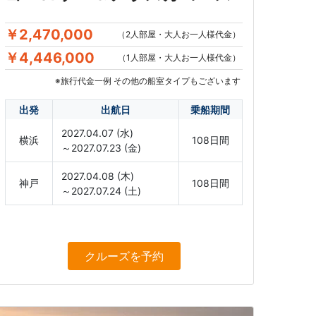
￥2,470,000
（2人部屋・大人お一人様代金）
￥4,446,000
（1人部屋・大人お一人様代金）
※旅行代金一例 その他の船室タイプもございます
出発
出航日
乗船期間
2027.04.07 (水)
横浜
108日間
～2027.07.23 (金)
2027.04.08 (木)
神戸
108日間
～2027.07.24 (土)
クルーズ
を予約