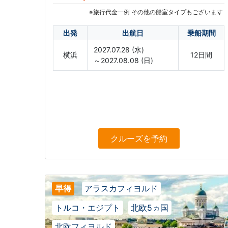
※旅行代金一例 その他の船室タイプもございます
出発
出航日
乗船期間
2027.07.28 (水)
横浜
12日間
～2027.08.08 (日)
クルーズ
を予約
早得
アラスカフィヨルド
トルコ・エジプト
北欧5ヵ国
北欧フィヨルド