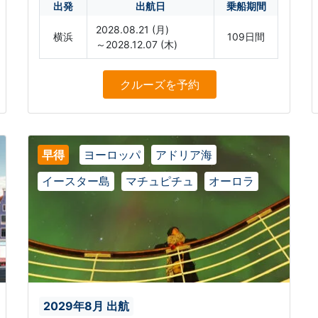
出発
出航日
乗船期間
2028.08.21 (月)
横浜
109日間
～2028.12.07 (木)
クルーズ
を予約
早得
ヨーロッパ
アドリア海
イースター島
マチュピチュ
オーロラ
2029年8月 出航