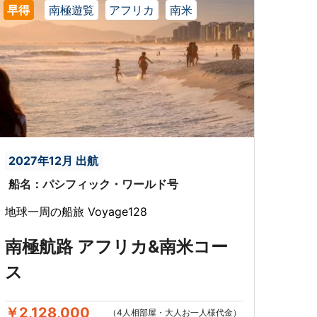
早得
南極遊覧
アフリカ
南米
2027年12月 出航
船名：パシフィック・ワールド号
地球一周の船旅 Voyage128
南極航路 アフリカ&南米コー
ス
￥2,128,000
（4人相部屋・大人お一人様代金）