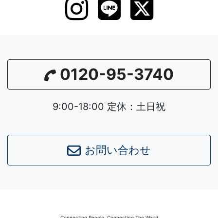
0120-95-3740
9:00-18:00 定休：土日祝
お問い合わせ
Leaflet
|
©
OpenStreetMap
contributors
Connecting People, Connecting The World