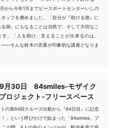
年4月から今年1月までピースボートセンターいしの
スタッフを務めました。「自分が『助ける側』に
れる側』にもなることは当然で、そして大切なこ
ます。「人を助け、支えることが出来るのは、
」——そんな鈴木の言葉が印象的な講座となりま
年9月30日 84smiles-モザイク
プロジェクト-フリースペース
トの第84回クルーズ出航から『84日目』に記念
！」という呼びかけで始まった「84smiles」プ
。この間、4人の中心メンバーが、船内各所で協