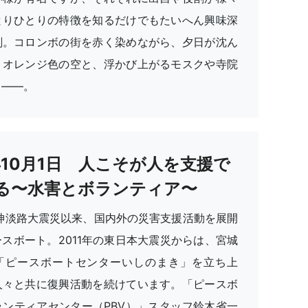
とりひとりの特徴を知るだけでもたいへん興味深
刻。コロンボの街を赤く染めながら、夕日が沈ん
。オレンジ色の空と、浮かび上がるモスクや寺院
と——。
4年10月1日 人こそが人を支援で
る〜水害とボランティア〜
阪神淡路大震災以来、国内外の災害支援活動を展開
スボート。2011年の東日本大震災からは、宮城
「ピースボートセンターいしのまき」を立ち上
人々と共に復興活動を続けています。「ピースボ
ランティアセンター（PBV）」スタッフ鈴木省一