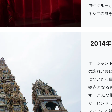
男性クルー
ネシアの風
2014
オーシャン
の訪れと共
にひときわ
拠点となる
す。こんな
が、ヒンド
ヌといった