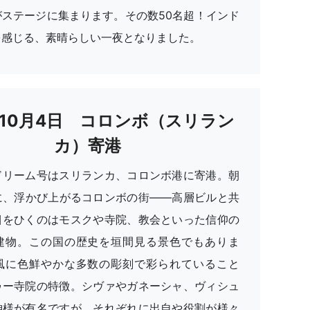
がステージに集まります。その数50名超！インド
を感じる、素晴らしい一夜となりました。
年10月4日 コロンボ（スリラン
カ）寄港
ドリーム号はスリランカ、コロンボ港に寄港。朝
に、浮かび上がるコロンボの街——高層ビルと共
目をひくのはモスクや寺院、教会といった信仰の
建物。この国の歴史を垣間見る景色でもありま
風に色鮮やかな多数の彫刻で彩られていること
ゥー寺院の特徴。シヴァやガネーシャ、ヴィシュ
神様が有名ですが、それぞれに出自や役割が様々