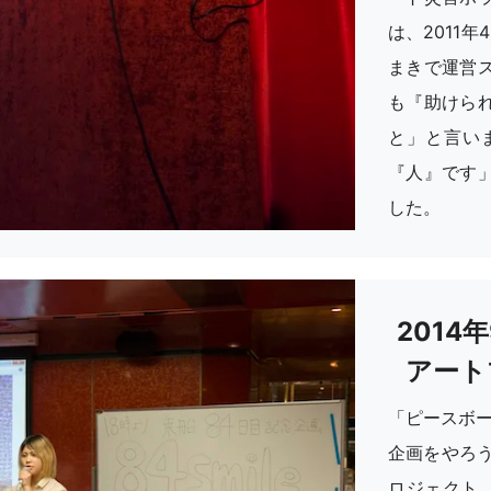
は、2011
まきで運営
も『助けら
と」と言い
『人』です
した。
2014
アート
「ピースボー
企画をやろう
ロジェクト