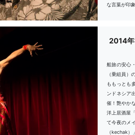
な言葉が印
2014
船旅の安心
（乗組員）
ももっとも
ンドネシア
催！艶やか
洋上居酒屋
て今夜のメ
（kecha