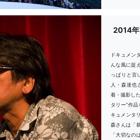
2014
ドキュメン
んな風に捉
っぱりと言
人・森達也
着・撮影した
タリー”作
キュメンタリ
森さんは「
「大切なの