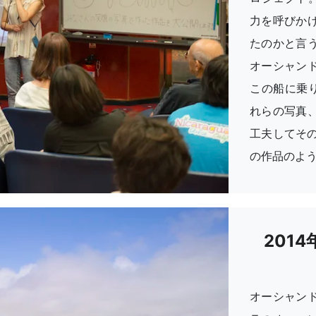
力を呼びか
たのかと言
オーシャン
この船に乗
れらの写真
工夫してそ
の作品のよ
201
オーシャン