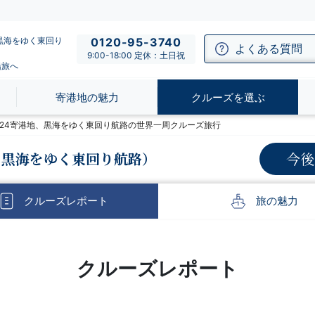
、黒海をゆく東回り
0120-95-3740
よくある質問
9:00-18:00 定休：土日祝
船旅へ
寄港地の魅力
クルーズを選ぶ
】全24寄港地、黒海をゆく東回り航路の世界一周クルーズ旅行
、黒海をゆく東回り航路）
今後
クルーズ
レポート
旅の
魅力
クルーズレポート