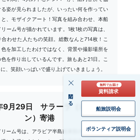
ける姿が見られましたが、いったい何を作ってい
うと、モザイクアート！写真を組み合わせ、本船
ドリーム号が描かれています。1枚1枚の写真は、
り合わせた人たちの笑顔。総数なんと714枚！こ
、色を加工したわけではなく、背景や撮影場所を
の色を作り出しているんです。旅もあと21日。こ
うに、笑顔いっぱいで盛り上げていきましょう。
無料でお届け
資料請求
閉じる
4年9月29日 サラーラ（オマー
船旅説明会
ン）寄港
ボランティア
説明会
ドリーム号は、アラビア半島南東部の国・サラー