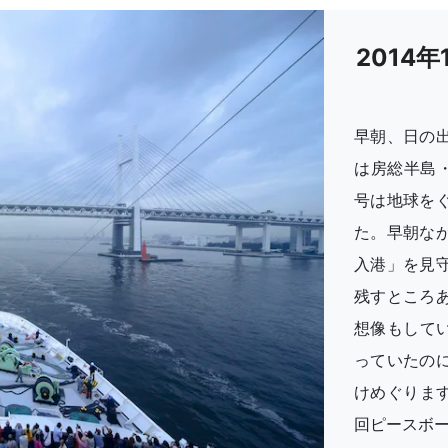
2014
早朝、日の
は房総半島
号は地球を
た。早朝な
入港」を見
残すところ
想像もして
っていたの
けめぐりま
回ピースボ