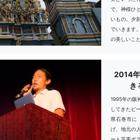
で、神様ひ
いもの。夕
でいきます
の美しいこ
201
き
1995年の
してきたピー
県石巻市に
げ、地元の
ート災害ボ