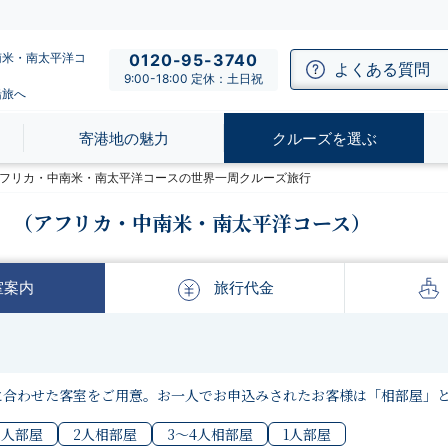
南米・南太平洋コ
0120-95-3740
よくある質問
9:00-18:00 定休：土日祝
船旅へ
寄港地の魅力
クルーズを選ぶ
】アフリカ・中南米・南太平洋コースの世界一周クルーズ旅行
（アフリカ・中南米・南太平洋コース）
室
案内
旅行
代金
に合わせた客室をご用意。お一人でお申込みされたお客様は「相部屋」
2人部屋
2人相部屋
3〜4人相部屋
1人部屋