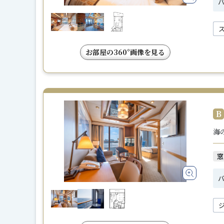
バ
お部屋の360°画像を見る
B
海
窓
バ