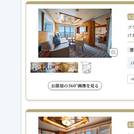
A
プ
け
窓
バ
お部屋の360°画像を見る
A3