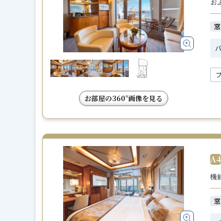
お
窓
バ
お部屋の360°画像を見る
A
機
窓