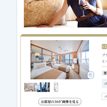
C1
プ
と
窓
バ
お部屋の360°画像を見る