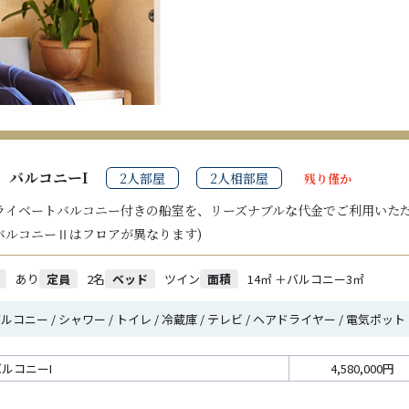
バルコニーI
2人部屋
2人相部屋
残り僅か
ライベートバルコニー付きの船室を、リーズナブルな代金でご利用いただ
バルコニーⅡはフロアが異なります)
あり
定員
2名
ベッド
ツイン
面積
14㎡ ＋バルコニー3㎡
ルコニー / シャワー / トイレ / 冷蔵庫 / テレビ / ヘアドライヤー / 電気ポット
バルコニーI
4,580,000円