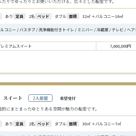
ふたりでゆったりとお使いいただける、広々とした船室です。
あり
定員
2名
ベッド
ダブル
面積
32㎡ ＋バルコニー16㎡
ルコニー / バスタブ / 洗浄機能付きトイレ / ミニバー / 冷蔵庫 / テレビ / 
プレミアムスイート
7,660,000円
4
スイート
2人部屋
希望受付
能的にまとまったゆとりある空間が魅力の船室です。
あり
定員
2名
ベッド
ダブル
面積
30㎡ ＋バルコニー7㎡