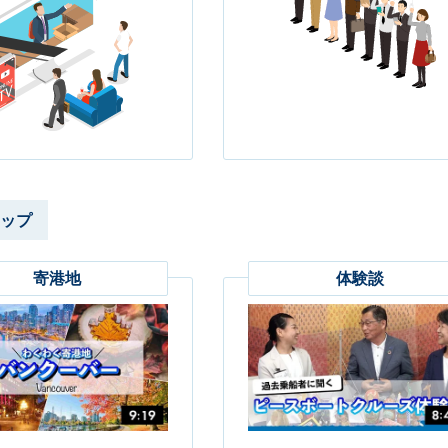
ップ
寄港地
体験談