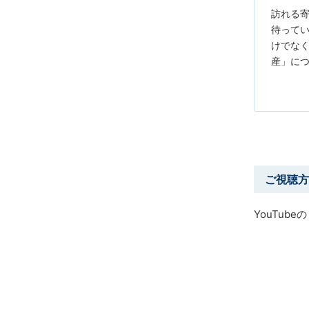
訪れる
待って
けでな
産」に
ご視聴方
YouTub