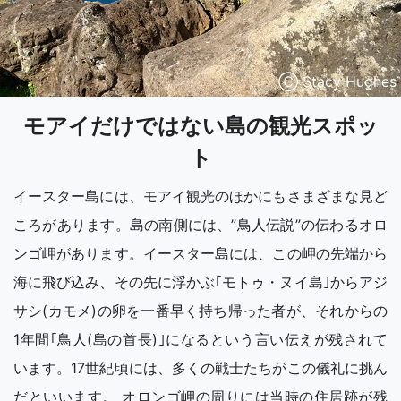
Ⓒ Stacy Hughes
モアイだけではない島の観光スポッ
ト
イースター島には、モアイ観光のほかにもさまざまな見ど
ころがあります。島の南側には、”鳥人伝説”の伝わるオロ
ンゴ岬があります。イースター島には、この岬の先端から
海に飛び込み、その先に浮かぶ｢モトゥ・ヌイ島｣からアジ
サシ(カモメ)の卵を一番早く持ち帰った者が、それからの
1年間｢鳥人(島の首長)｣になるという言い伝えが残されて
います。17世紀頃には、多くの戦士たちがこの儀礼に挑ん
だといいます。 オロンゴ岬の周りには当時の住居跡が残