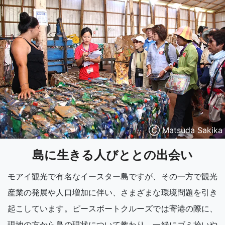
Ⓒ Matsuda Sakika
島に生きる人びととの出会い
モアイ観光で有名なイースター島ですが、その一方で観光
産業の発展や人口増加に伴い、さまざまな環境問題を引き
起こしています。ピースボートクルーズでは寄港の際に、
現地の方から島の現状について教わり、一緒にゴミ拾いや