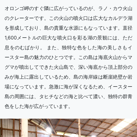
オロンゴ岬のすぐ隣に広がっているのが、ラノ・カウ火山
のクレーターです。この火山の噴火口は広大なカルデラ湖
を形成しており、島の貴重な水源にもなっています。直径
1,600メートルの巨大な噴火口を彩る湖の景観には、ただ
息をのむばかり。 また、独特な色をした海の美しさもイ
ースター島の魅力のひとつです。この島は海底火山からマ
グマが噴出してできた火山島で、深い海底から頂上部分の
みが海上に露出しているため、島の海岸線は断崖絶壁か岩
場になっています。急激に海が深くなるため、イースター
島の周囲には、タヒチなどの海と比べて濃い、独特の群青
色をした海が広がっています。