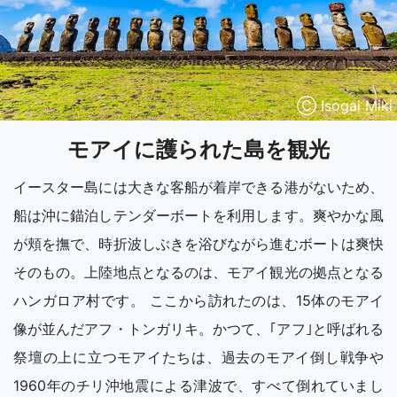
Ⓒ Isogai Miki
モアイに護られた島を観光
イースター島には大きな客船が着岸できる港がないため、
船は沖に錨泊しテンダーボートを利用します。爽やかな風
が頬を撫で、時折波しぶきを浴びながら進むボートは爽快
そのもの。上陸地点となるのは、モアイ観光の拠点となる
ハンガロア村です。 ここから訪れたのは、15体のモアイ
像が並んだアフ・トンガリキ。かつて、｢アフ｣と呼ばれる
祭壇の上に立つモアイたちは、過去のモアイ倒し戦争や
1960年のチリ沖地震による津波で、すべて倒れていまし