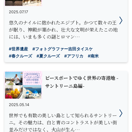
2025.07.17
悠久のナイルに抱かれたエジプト。かつて数々の王
が眠り、神殿が築かれ、壮大な文明が栄えたこの地
には、いまも多くの謎とロマン…
#世界遺産
#フォトグラファー吉田タイスケ
#春クルーズ
#夏クルーズ
#アフリカ
#南米
ピースボートでゆく世界の寄港地 -
サントリーニ島編-
2025.05.14
世界でも有数の美しい島として知られるサントリー
ニ。その魅力は、白と青のコントラストが美しい街
並みだけではなく、火山が生ん…