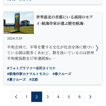
世界最北の首都にいる南国のモア
イ-航海作家が選ぶ歴史航海-
2024.11.01
平和志向で、平等を愛する文化が社会全体に根づい
ている国は数多くあれど、群を抜いているのは世界
平和度指数を17年連続No.…
#フォトグラファー吉田タイスケ
#航海作家カナマルトモヨシ
#春クルーズ
#夏クルーズ
#北欧
«
1
2
3
4
5
6
»