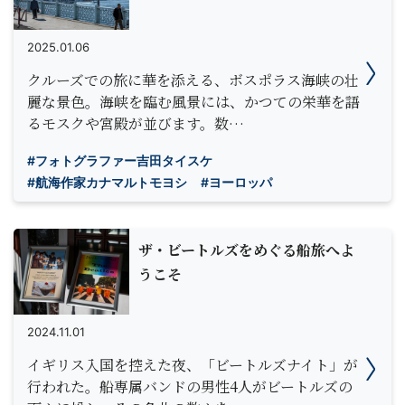
2025.01.06
クルーズでの旅に華を添える、ボスポラス海峡の壮
麗な景色。海峡を臨む風景には、かつての栄華を語
るモスクや宮殿が並びます。数…
#フォトグラファー吉田タイスケ
#航海作家カナマルトモヨシ
#ヨーロッパ
ザ・ビートルズをめぐる船旅へよ
うこそ
2024.11.01
イギリス入国を控えた夜、「ビートルズナイト」が
行われた。船専属バンドの男性4人がビートルズの