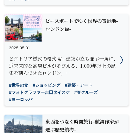
ピースボートでゆく世界の寄港地-
ロンドン編-
2025.05.01
ビクトリア様式の格式高い建築が立ち並ぶ一角に、
近未来的な高層ビルがそびえる、1,000年以上の歴
史を刻んできたロンドン。…
#世界の食
#ショッピング
#建築・アート
#フォトグラファー吉田タイスケ
#春クルーズ
#ヨーロッパ
東西をつなぐ時間旅行-航海作家が
選ぶ歴史航海-