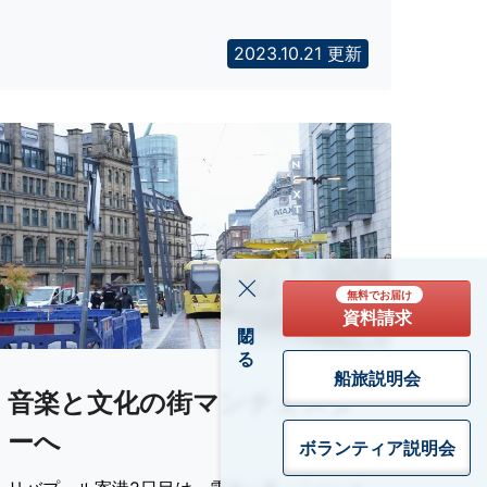
2023.10.21 更新
無料でお届け
資料請求
閉じる
船旅説明会
音楽と文化の街マンチェスタ
ーへ
ボランティア
説明会