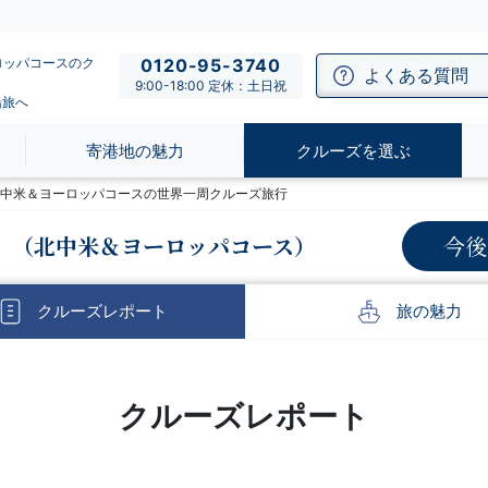
ロッパコースのク
0120-95-3740
よくある質問
9:00-18:00 定休：土日祝
船旅へ
寄港地の魅力
クルーズを選ぶ
】北中米＆ヨーロッパコースの世界一周クルーズ旅行
（北中米＆ヨーロッパコース）
今後
クルーズ
レポート
旅の
魅力
クルーズレポート