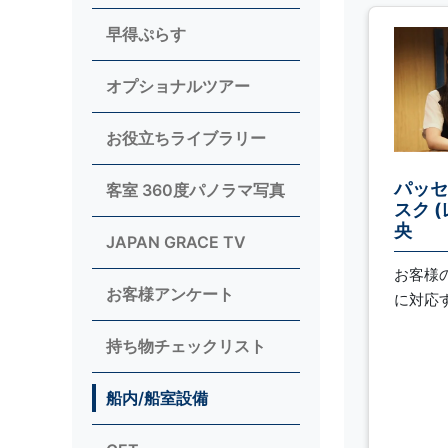
早得ぷらす
オプショナルツアー
お役立ちライブラリー
パッセ
客室 360度パノラマ写真
スク 
央
JAPAN GRACE TV
お客様
お客様アンケート
に対応
持ち物チェックリスト
船内/船室設備