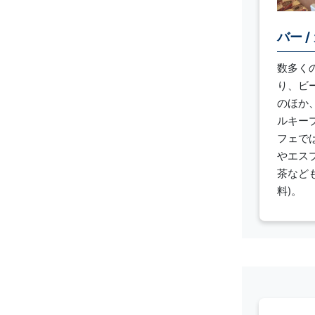
バー /
数多く
り、ビ
のほか
ルキープ
フェで
やエス
茶など
料)。