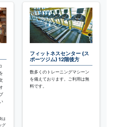
フィットネスセンター (ス
ポーツジム) 12階後方
コ
数多くのトレーニングマシーン
を
を備えております。ご利用は無
文
料です。
オ
ブ
い
袋は
ッグ