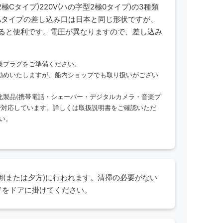
丸型2極Cタイプ)220V(ハの字型2極0タイプ)の3種類
極Aタイプの差し込み口は日本と同じ形状ですが、
あると便利です。電圧が異なりますので、差し込み
換プラグをご準備ください。
勧めいたしますが、船内ショップでも取り扱いがござい
化製品(携帯電話・シェーバー・デジタルカメラ・音楽プ
Vまで対応しています。詳しくは取扱説明書をご確認いただ
い。
(または夕方)に行われます。清掃の必要がない
のカードをドアに掛けてください。