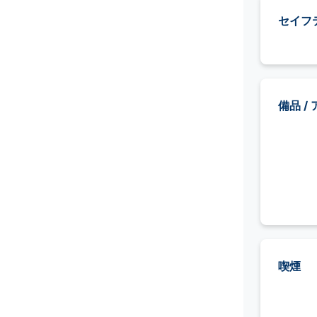
セイフ
備品 /
喫煙