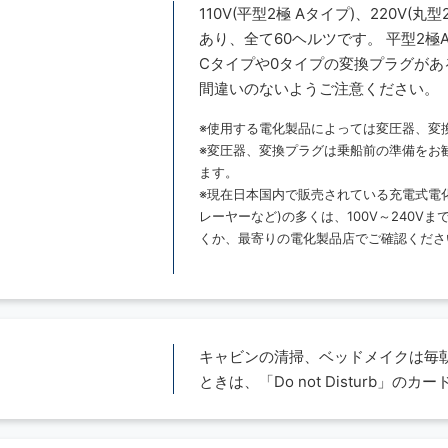
110V(平型2極 Aタイプ)、220V(
あり、全て60ヘルツです。 平型2
Cタイプや0タイプの変換プラグが
間違いのないようご注意ください。
※使用する電化製品によっては変圧器、変
※変圧器、変換プラグは乗船前の準備をお
ます。
※現在日本国内で販売されている充電式電
レーヤーなど)の多くは、100V～240
くか、最寄りの電化製品店でご確認くださ
キャビンの清掃、ベッドメイクは毎朝
ときは、「Do not Disturb」