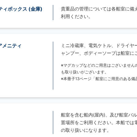
ティボックス (金庫)
貴重品の管理については各船室に備え
利用ください。
 アメニティ
ミニ冷蔵庫、電気ケトル、ドライヤ
ャンプー、ボディーソープは船室に
※マグカップなどのご用意はございません
も取り扱いがございます。
※本冊子13ページ「船室にご用意のある
船室を含む船内(屋内)、及び船室バ
置場所をご利用ください。本船では
の取り扱いになります。