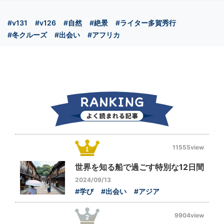
#v131
#v126
#自然
#絶景
#ライター多賀秀行
#冬クルーズ
#出会い
#アフリカ
11555view
世界を知る船で過ごす特別な12日間
2024/09/13
#学び
#出会い
#アジア
9904view