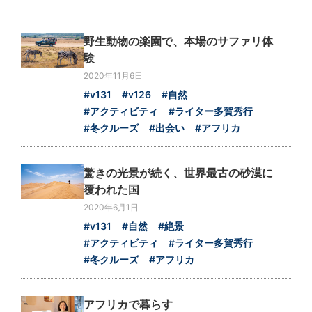
野生動物の楽園で、本場のサファリ体
験
2020年11月6日
#v131
#v126
#自然
#アクティビティ
#ライター多賀秀行
#冬クルーズ
#出会い
#アフリカ
驚きの光景が続く、世界最古の砂漠に
覆われた国
2020年6月1日
#v131
#自然
#絶景
#アクティビティ
#ライター多賀秀行
#冬クルーズ
#アフリカ
アフリカで暮らす