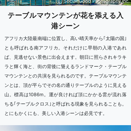
Ⓒ Social Good Photography,Inc.
テーブルマウンテンが花を添える入
港シーン
アフリカ大陸最南端に位置し、高い晴天率から｢太陽の国｣
とも呼ばれる南アフリカ。それだけに早朝の入港であれ
ば、見逃せない景色に出会えます。朝日に照らされキラキ
ラと輝く海と、街の背後に聳えるランドマーク・テーブル
マウンテンとの共演を見られるのです。テーブルマウンテ
ンとは、頂が平らでその名の通りテーブルのように見える
山。標高は1086m。運が良ければ頂にかかる雲が流れ落
ちる｢テーブルクロス｣と呼ばれる現象を見られることも。
とにもかくにも、美しい入港シーンは必見です。