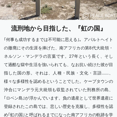
Ⓒ PEACE BOAT
流刑地から目指した、『虹の国』
｢何事も成功するまでは不可能に思える｣。アパルトヘイト
の撤廃にその生涯を捧げた、南アフリカの第8代大統領・
ネルソン・マンデラの言葉です。27年という長く、そし
て過酷な獄中生活を強いられても、なお抗い続けた彼が目
指した国の形。それは、人種・民族・文化・言語……、
様々な多様性を認めるということでした。ケープタウンの
沖合にマンデラ元大統領も収監されていた刑務所の島、
｢ロベン島｣が浮かんでいます。負の遺産として世界遺産に
登録されたこの島では、悲しい歴史を克服し、多様性を認
め｢虹の国｣と呼ばれるまでになった南アフリカの軌跡を学