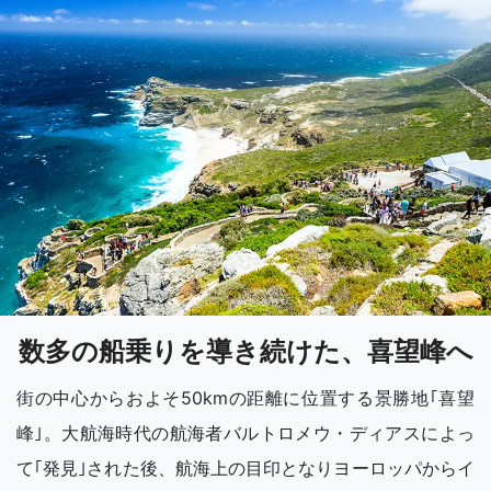
数多の船乗りを導き続けた、喜望峰へ
街の中心からおよそ50kmの距離に位置する景勝地｢喜望
峰｣。大航海時代の航海者バルトロメウ・ディアスによっ
て｢発見｣された後、航海上の目印となりヨーロッパからイ