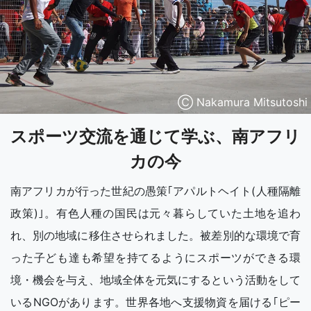
Ⓒ Nakamura Mitsutoshi
スポーツ交流を通じて学ぶ、南アフリ
カの今
南アフリカが行った世紀の愚策｢アパルトヘイト(人種隔離
政策)｣。有色人種の国民は元々暮らしていた土地を追わ
れ、別の地域に移住させられました。被差別的な環境で育
った子ども達も希望を持てるようにスポーツができる環
境・機会を与え、地域全体を元気にするという活動をして
いるNGOがあります。世界各地へ支援物資を届ける｢ピー