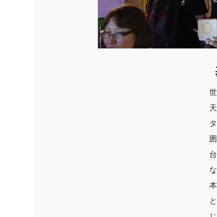
世
本
と
じ