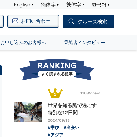
English
簡体字
繁体字
한국어
お問い合わせ
クルーズ検索
お申し込みのお客様へ
乗船者インタビュー
11689view
世界を知る船で過ごす
特別な12日間
2024/09/13
#学び
#出会い
#アジア