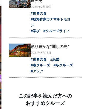
世界史
2024年7月19日
#世界の食
#航海作家カナマルトモヨ
シ
#学び
#クルーズライフ
彩り豊かな”麗しの島”
2021年7月16日
#世界の食
#絶景
#春クルーズ
#冬クルーズ
#アジア
この記事を読んだ方への
おすすめクルーズ