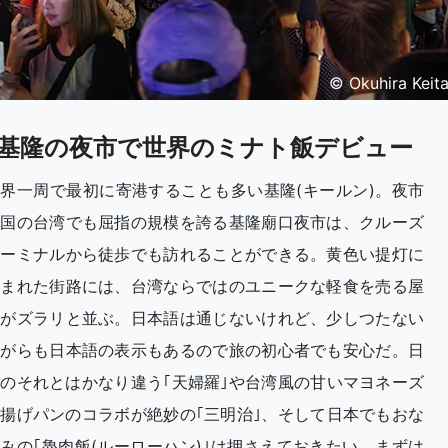
© Okuhira Keit
基隆の夜市で世界のミナト飯デビュー
界一周で最初に寄港することも多い基隆(キールン)。夜市
天国の台湾でも屈指の規模を誇る基隆廟口夜市は、クルーズ
ターミナルから徒歩でも訪れることができる。黄色い提灯に
囲まれた街路には、台湾ならではのユニークな軽食を売る屋
台がズラリと並ぶ。日本語は通じないけれど、少しつたない
ながらも日本語の表示もあるので旅の初心者でも安心だ。日
のそれとはかなり違う｢天婦羅｣や台湾風の甘いマヨネーズ
揚げパンのコラボが絶妙の｢三明治｣、そして日本でもおな
みの｢魯肉飯(ルーローハン)｣は押さえておきたい。まずは