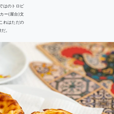
ではのトロピ
ー(屋台)文
これはただの
験だ。