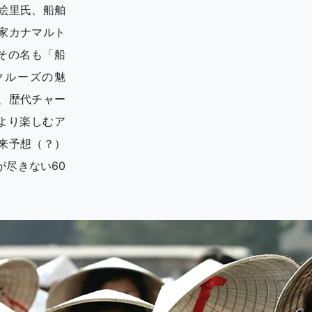
絵里氏、船舶
家カナマルト
その名も「船
クルーズの魅
、歴代チャー
より楽しむア
来予想（？）
尽きない60