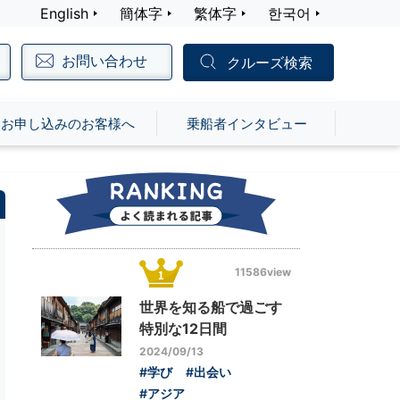
English
簡体字
繁体字
한국어
お問い合わせ
クルーズ検索
お申し込みのお客様へ
乗船者インタビュー
11586view
世界を知る船で過ごす
特別な12日間
2024/09/13
#学び
#出会い
#アジア