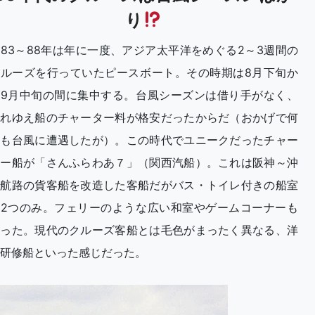
り
983～88年は年に一度、アジア太平洋をめぐる2～3週間の
クルーズを行っていたピースボート。その時期は8月下旬か
ら9月中旬の間に集中する。台風シーズンは借り手がなく、
それゆえ船のチャーター料が格安だったからだ（おかげで何
度も台風に遭遇したが）。この時代でユニークだったチャー
ター船が「さんふらわあ７」（関西汽船）。これは阪神～沖
縄航路の貨客船を改造した客船だがバス・トイレ付きの船室
は2つのみ。フェリーのような広い和室やゲームコーナーも
あった。現代のクルーズ客船とは毛色がまったく異なる、洋
研修船といった感じだった。