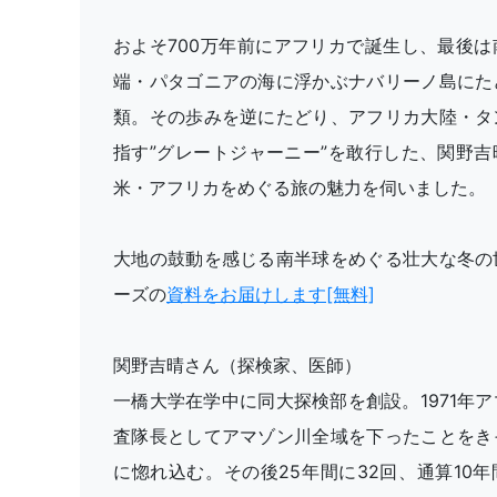
およそ700万年前にアフリカで誕生し、最後は
端・パタゴニアの海に浮かぶナバリーノ島にた
類。その歩みを逆にたどり、アフリカ大陸・タ
指す”グレートジャーニー”を敢行した、関野吉
米・アフリカをめぐる旅の魅力を伺いました。
大地の鼓動を感じる南半球をめぐる壮大な冬の
ーズの
資料をお届けします[無料]
関野吉晴さん（探検家、医師）
一橋大学在学中に同大探検部を創設。1971年
査隊長としてアマゾン川全域を下ったことをき
に惚れ込む。その後25年間に32回、通算10