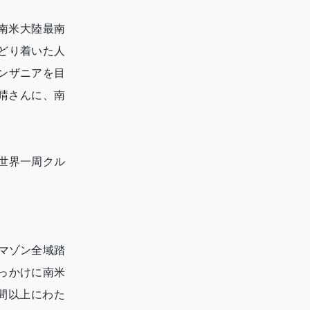
南米大陸最南
どり着いた人
ンザニアを目
晴さんに、南
世界一周クル
アマゾン全域踏
っかけに南米
年間以上にわた