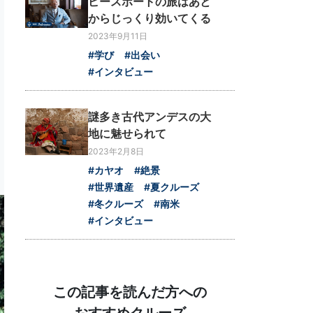
ピースボートの旅はあと
からじっくり効いてくる
2023年9月11日
#学び
#出会い
#インタビュー
謎多き古代アンデスの大
地に魅せられて
2023年2月8日
#カヤオ
#絶景
#世界遺産
#夏クルーズ
#冬クルーズ
#南米
#インタビュー
この記事を読んだ方への
おすすめクルーズ