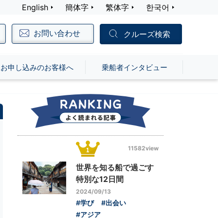
English
簡体字
繁体字
한국어
お問い合わせ
クルーズ検索
お申し込みのお客様へ
乗船者インタビュー
11582view
世界を知る船で過ごす
特別な12日間
2024/09/13
#学び
#出会い
#アジア