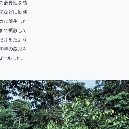
の必要性を感
院などに勤務
リカに誕生した
まで拡散して
だけをたより
0年の歳月を
にゴールした。