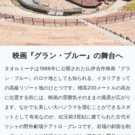
Ⓒ Masagaki Naoto
映画『グラン・ブルー』の舞台へ
タオルミーナは1988年に公開された仏伊合作映画『グラ
ン・ブルー』のロケ地としても知られる、イタリアきって
の高級リゾート地のひとつです。標高200メートルの高台
に位置する街には、映画の雰囲気そのままの風景が広がり
ます。なかでも美しい大パノラマを望むことができるスポ
ットとして有名なのが、紀元前3世紀に建てられた古代ギ
リシャの野外劇場テアトロ・グレコです。岩場の斜面を削