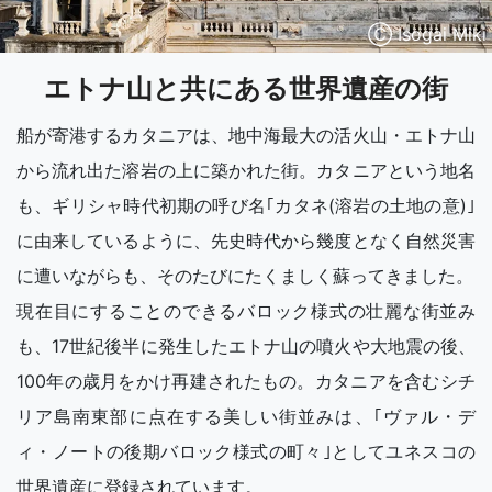
Ⓒ Isogai Miki
エトナ山と共にある世界遺産の街
船が寄港するカタニアは、地中海最大の活火山・エトナ山
から流れ出た溶岩の上に築かれた街。カタニアという地名
も、ギリシャ時代初期の呼び名｢カタネ(溶岩の土地の意)｣
に由来しているように、先史時代から幾度となく自然災害
に遭いながらも、そのたびにたくましく蘇ってきました。
現在目にすることのできるバロック様式の壮麗な街並み
も、17世紀後半に発生したエトナ山の噴火や大地震の後、
100年の歳月をかけ再建されたもの。カタニアを含むシチ
リア島南東部に点在する美しい街並みは、｢ヴァル・デ
ィ・ノートの後期バロック様式の町々｣としてユネスコの
世界遺産に登録されています。