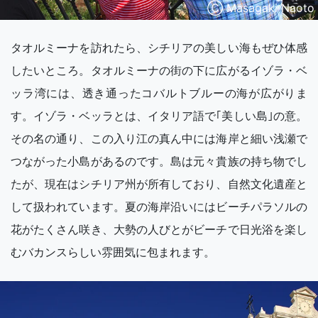
Ⓒ Masagaki Naoto
タオルミーナを訪れたら、シチリアの美しい海もぜひ体感
したいところ。タオルミーナの街の下に広がるイゾラ・ベ
ッラ湾には、透き通ったコバルトブルーの海が広がりま
す。イゾラ・ベッラとは、イタリア語で｢美しい島｣の意。
その名の通り、この入り江の真ん中には海岸と細い浅瀬で
つながった小島があるのです。島は元々貴族の持ち物でし
たが、現在はシチリア州が所有しており、自然文化遺産と
して扱われています。夏の海岸沿いにはビーチパラソルの
花がたくさん咲き、大勢の人びとがビーチで日光浴を楽し
むバカンスらしい雰囲気に包まれます。