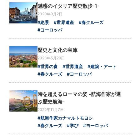
魅惑のイタリア歴史散歩-1-
2020年9月2日
#絶景
#世界遺産
#春クルーズ
#ヨーロッパ
歴史と文化の宝庫
2023年5月29日
#世界の食
#世界遺産
#建築・アート
#春クルーズ
#ヨーロッパ
時を超えるローマの姿 -航海作家が選
ぶ歴史航海-
2022年11月7日
#航海作家カナマルトモヨシ
#春クルーズ
#学び
#ヨーロッパ