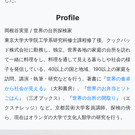
した。
Profile
岡根谷実里 / 世界の台所探検家
東京大学大学院工学系研究科修士課程修了後、クックパッ
ド株式会社に勤務し、独立。世界各地の家庭の台所を訪れ
て一緒に料理をし、料理を通して見える暮らしや社会の様
子を発信している。40以上の国と地域、190以上の家庭を
訪問。講演・執筆・研究などを行う。著書に『
世界の食卓
から社会が見える
』（大和書房）、『
世界のお弁当とソト
ごはん
』（三才ブックス）、『
世界の台所の間取り
』（エ
クスナレッジ）など。京都芸術大学客員講師。探検の傍
ら、現在はオランダの大学で文化人類学の研究を行う。