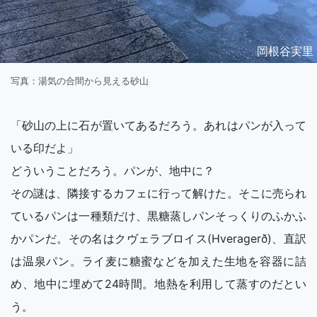
岡根谷実里
写真：湯気の合間から見える砂山
「砂山の上に石が置いてあるだろう。あれはパンが入って
いる印だよ」
どういうことだろう。パンが、地中に？
その謎は、隣接するカフェに行って解けた。そこに売られ
ているパンは一種類だけ、黒糖蒸しパンそっくりのふかふ
かパンだ。その名はクヴェラブロイス(Hveragerð)、直訳
は温泉パン。ライ麦に糖蜜などを加えた生地を容器に詰
め、地中に埋めて24時間。地熱を利用して蒸すのだとい
う。