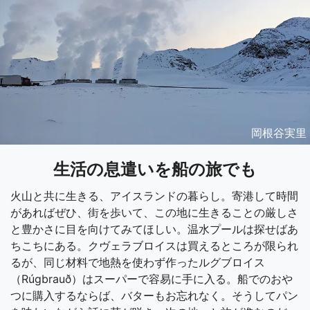
岡根谷実里
生活の息遣いを船の旅でも
火山と共に生きる、アイスランドの暮らし。寄港して時間
があればぜひ、街を歩いて、この地に生きることの厳しさ
と豊かさに目を向けてみてほしい。温水プールは探せばあ
ちこちにある。クヴェラブロイスは買えるところが限られ
るが、同じ材料で地熱を使わず作ったルグブロイス
（Rúgbrauð）はスーパーで容易に手に入る。船でのおや
つに購入するならば、バターもお忘れなく。そうしてパン