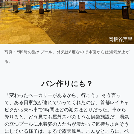
岡根谷実里
写真：朝9時の温水プール。外気は8度なので水面からは湯気が上が
る。
パン作りにも？
「変わったベーカリーがあるから、行こう」 そう言っ
て、ある日家族が連れていってくれたのは、首都レイキャ
ビクから東へ車で1時間ほどの湖のほとりだった。車から
降りると、どう見ても屋外スパのような娯楽施設だ。湯気
の立つプールに水着姿の人たちが浸かって気持ちよさそう
にしている様子は、まるで露天風呂。こんなところに、ベ