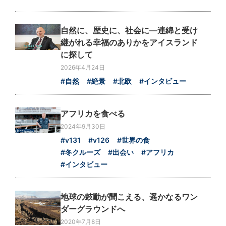
自然に、歴史に、社会に―連綿と受け
継がれる幸福のありかをアイスランド
に探して
2026年4月24日
#自然
#絶景
#北欧
#インタビュー
アフリカを食べる
2024年9月30日
#v131
#v126
#世界の食
#冬クルーズ
#出会い
#アフリカ
#インタビュー
地球の鼓動が聞こえる、遥かなるワン
ダーグラウンドへ
2020年7月8日