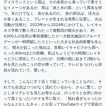
アイスランドという国は、その名前から凍っていて寒そう
なイメージがあるが、実は「炎と氷の島」という異名を持
つ。氷だけでなく、炎があるのだ。 炎の所以は、活火山
が多くあること。プレートが生まれる境界に位置し、火山
活動が活発だ。2023年から2024年にかけても、レイキャ
ネス半島で数ヶ月にわたって複数回の噴火があり、約
4,000人の住民が事前避難したり一大観光施設のブルーラ
グーンが一時閉鎖したりといった大きな社会的影響を生ん
だ。 噴火が起こった地点は、首都レイキャビクから西へ
たった40kmほどの距離。私はちょうどその時期にレイキ
ャビクに滞在していたのだが、日曜の朝に起きて2階から
外を見たら向こうの空が煙っていて、テレビをつけたら溶
岩が流れていて、驚いた。
そして、こんなにすぐ近くで起こっていることなのに、そ
れでも生活はつつがなく流れているから、さらに驚く。ひ
としきりテレビを見たお母さんは、のっそりと台所に向か
って黒くなったバナナを手に取り、「熟れ過ぎちゃったか
らなんとかしなきゃ」とか言ってYouTubeライブで溶岩の