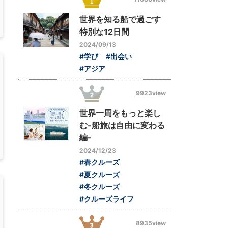
世界を知る船で過ごす
特別な12日間
2024/09/13
#学び
#出会い
#アジア
9923view
世界一周をもっと楽し
む-船旅は自由に変わる
編-
2024/12/23
#春クルーズ
#夏クルーズ
#冬クルーズ
#クルーズライフ
8935view