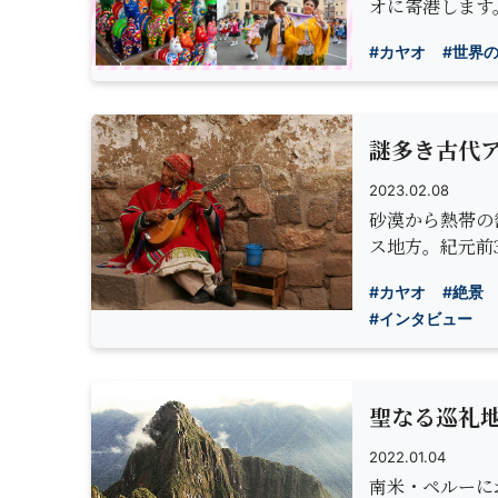
オに寄港します
#カヤオ
#世界
謎多き古代
2023.02.08
砂漠から熱帯の
ス地方。紀元前
#カヤオ
#絶景
#インタビュー
聖なる巡礼
2022.01.04
南米・ペルーに