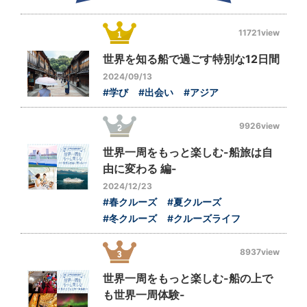
11721view
世界を知る船で過ごす特別な12日間
2024/09/13
#学び
#出会い
#アジア
9926view
世界一周をもっと楽しむ-船旅は自
由に変わる 編-
2024/12/23
#春クルーズ
#夏クルーズ
#冬クルーズ
#クルーズライフ
8937view
世界一周をもっと楽しむ-船の上で
も世界一周体験-