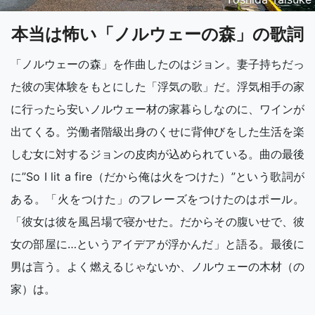
本当は怖い「ノルウェーの森」の歌詞
「ノルウェーの森」を作曲したのはジョン。妻子持ちだっ
た彼の実体験をもとにした「浮気の歌」だ。浮気相手の家
に行ったら安いノルウェー材の家暮らしなのに、ワインが
出てくる。労働者階級出身のくせに背伸びをした生活を楽
しむ女に対するジョンの皮肉が込められている。曲の最後
に”So I lit a fire（だから俺は火をつけた）”という歌詞が
ある。「火をつけた」のフレーズをつけたのはポール。
「彼女は彼を風呂場で寝かせた。だからその腹いせで、彼
女の部屋に…というアイデアが浮かんだ」と語る。最後に
男は言う。よく燃えるじゃないか、ノルウェーの木材（の
家）は。