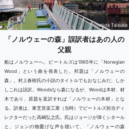
Yoshida Taisuke
「ノルウェーの森」誤訳者はあの人の
父親
船はノルウェーへ。ビートルズは1965年に「Norwgian
Wood」という曲を発表した。邦題は「ノルウェーの
森」。村上春樹氏の小説のタイトルでもおなじみだ。しか
しこれは誤訳。Woodsなら森になるが、Woodは木材、材
木であり、原題を直訳すれば「ノルウェーの木材」とな
る。訳者は、東芝音楽工業（当時）でビートルズ担当ディ
レクターだった高嶋弘之氏。氏はジョージが弾くシタール
と、ジョンの物憂げな声を聴いて、「ノルウェーの森