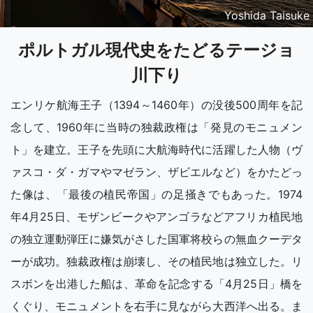
Yoshida Taisuke
ポルトガル現代史をたどるテージョ
川下り
エンリケ航海王子（1394～1460年）の没後500周年を記
念して、1960年に当時の独裁政権は「発見のモニュメン
ト」を建立。王子を先頭に大航海時代に活躍した人物（ヴ
ァスコ・ダ・ガマやマゼラン、ザビエルなど）をかたどっ
た像は、「最後の植民帝国」の足掻きでもあった。1974
年4月25日、モザンビークやアンゴラなどアフリカ植民地
の独立運動弾圧に嫌気がさした国軍将校らの無血クーデタ
ーが成功。独裁政権は崩壊し、その植民地は独立した。リ
スボンを出港した船は、革命を記念する「4月25日」橋を
くぐり、モニュメントを右手に見ながら大西洋へ出る。ま