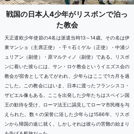
戦国の日本人4少年がリスボンで泊っ
た教会
天正遣欧少年使節の4名は派遣当時13～14歳。その名は伊
東マンショ（主席正使）・千々石ミゲル（正使）・中浦ジ
ュリアン（副使）・原マルティノ（副使）である。リスボ
ンに着いた彼らには、サン・ロケ教会というイエズス会の
教会が宿舎としてあてがわれ、少年らはここで1カ月を過
ごした。この教会にはいま、日本に渡ったフランシスコ・
ザビエル像もある。ここを出発した少年たちはスペイン国
王の歓待を受け、ローマ法王に謁見してローマ市民権を与
えられた。数々の栄誉に浴した少年らは1586年、リスボ
ンから帰国の途に就く。しかしそれは彼らの苦難の始まり
を告げる船旅だった。