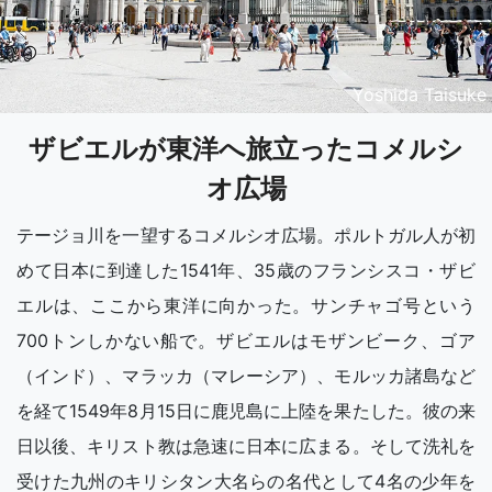
Yoshida Taisuke
ザビエルが東洋へ旅立ったコメルシ
オ広場
テージョ川を一望するコメルシオ広場。ポルトガル人が初
めて日本に到達した1541年、35歳のフランシスコ・ザビ
エルは、ここから東洋に向かった。サンチャゴ号という
700トンしかない船で。ザビエルはモザンビーク、ゴア
（インド）、マラッカ（マレーシア）、モルッカ諸島など
を経て1549年8月15日に鹿児島に上陸を果たした。彼の来
日以後、キリスト教は急速に日本に広まる。そして洗礼を
受けた九州のキリシタン大名らの名代として4名の少年を