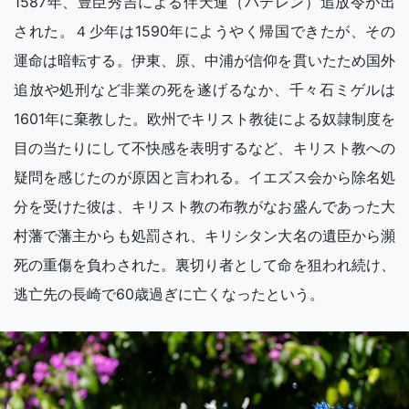
1587年、豊臣秀吉による伴天連（バテレン）追放令が出
された。４少年は1590年にようやく帰国できたが、その
運命は暗転する。伊東、原、中浦が信仰を貫いたため国外
追放や処刑など非業の死を遂げるなか、千々石ミゲルは
1601年に棄教した。欧州でキリスト教徒による奴隷制度を
目の当たりにして不快感を表明するなど、キリスト教への
疑問を感じたのが原因と言われる。イエズス会から除名処
分を受けた彼は、キリスト教の布教がなお盛んであった大
村藩で藩主からも処罰され、キリシタン大名の遺臣から瀕
死の重傷を負わされた。裏切り者として命を狙われ続け、
逃亡先の長崎で60歳過ぎに亡くなったという。