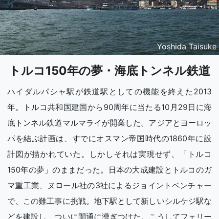
Yoshida Taisuke
トルコ150年の夢・海底トンネル鉄道
ハイダルパシャ駅が鉄道駅としての機能を終えた2013
年。トルコ共和国建国から90周年に当たる10月29日に海
底トンネル鉄道マルマライが開業した。アジアとヨーロッ
パを結ぶ計画は、すでにオスマン帝国時代の1860年に設
計図が描かれていた。しかしそれは実現せず、「トルコ
150年の夢」のままだった。日本の大成建設とトルコのガ
マ重工業、ヌロール社の3社によるジョイントベンチャー
で、この難工事に挑戦。地下駅として新しいシルケジ駅な
どを建設し、ついに開通に漕ぎつけた。こうしてフェリー