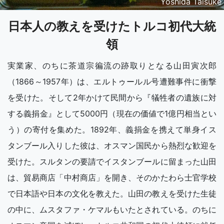
Yoshida Taisuke
日本人の教えを受けたトルコ初代大統
領
実業家、のちに茶道宗徧流の跡取りとなる山田寅次郎
（1866～1957年）は、エルトゥールル号遭難事件に衝撃
を受けた。そして2年かけて民間から『犠牲者の遺族に対
する義捐金』として5000円（現在の価値で1億円相当とい
う）の寄付を集めた。1892年、義捐金を携えて単身イス
タンブール入りした彼は、オスマン国民から熱烈な歓迎を
受けた。スルタンの要請でイスタンブールに留まった山田
は、貿易商店「中村商店」を開き、そのかたわら士官学校
で日本語や日本の文化を教えた。山田の教えを受けた生徒
の中に、ムスタファ・ケマルもいたとされている。のちに