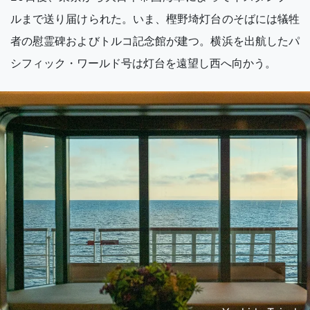
ルまで送り届けられた。いま、樫野埼灯台のそばには犠牲
者の慰霊碑およびトルコ記念館が建つ。横浜を出航したパ
シフィック・ワールド号は灯台を遠望し西へ向かう。