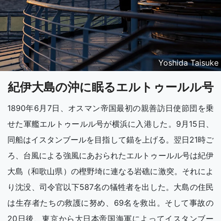
Yoshida Taisuke
紀伊大島の沖に眠るエルトゥールル号
1890年6月7日、オスマン帝国最初の親善訪日使節団を乗
せた軍艦エルトゥールル号が横浜に入港した。9月15日、
同船はイスタンブールを目指して錨を上げる。翌日21時ご
ろ、台風による強風にあおられたエルトゥールル号は紀伊
大島（和歌山県）の樫野埼に連なる岩礁に激突。それによ
り沈没、司令官以下587名の犠牲者を出した。大島の住民
は生存者たちの救護に努め、69名を救出。そして事故の
20日後、東京から大日本帝国海軍によってイスタンブー