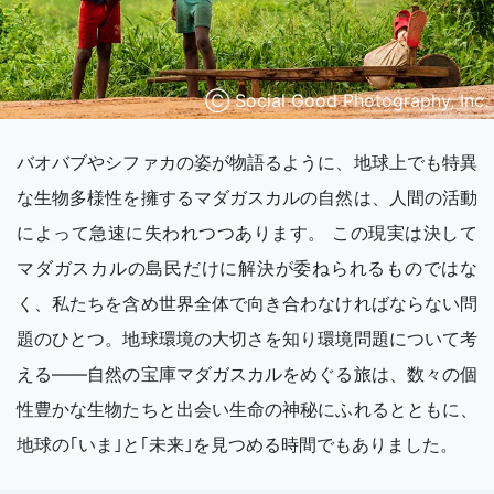
Ⓒ Social Good Photography, Inc.
バオバブやシファカの姿が物語るように、地球上でも特異
な生物多様性を擁するマダガスカルの自然は、人間の活動
によって急速に失われつつあります。 この現実は決して
マダガスカルの島民だけに解決が委ねられるものではな
く、私たちを含め世界全体で向き合わなければならない問
題のひとつ。地球環境の大切さを知り環境問題について考
える——自然の宝庫マダガスカルをめぐる旅は、数々の個
性豊かな生物たちと出会い生命の神秘にふれるとともに、
地球の｢いま｣と｢未来｣を見つめる時間でもありました。