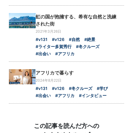
虹の国が抱擁する、希有な自然と洗練
された街
2021年3月26日
#v131
#v126
#自然
#絶景
#ライター多賀秀行
#冬クルーズ
#出会い
#アフリカ
アフリカで暮らす
2024年8月22日
#v131
#v126
#冬クルーズ
#学び
#出会い
#アフリカ
#インタビュー
この記事を読んだ方への