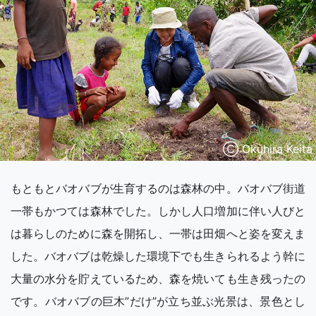
Ⓒ Okuhira Keita
もともとバオバブが生育するのは森林の中。バオバブ街道
一帯もかつては森林でした。しかし人口増加に伴い人びと
は暮らしのために森を開拓し、一帯は田畑へと姿を変えま
した。バオバブは乾燥した環境下でも生きられるよう幹に
大量の水分を貯えているため、森を焼いても生き残ったの
です。バオバブの巨木”だけ”が立ち並ぶ光景は、景色とし