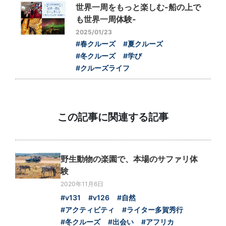
世界一周をもっと楽しむ-船の上で
も世界一周体験-
2025/01/23
#春クルーズ
#夏クルーズ
#冬クルーズ
#学び
#クルーズライフ
この記事に関連する記事
野生動物の楽園で、本場のサファリ体
験
2020年11月6日
#v131
#v126
#自然
#アクティビティ
#ライター多賀秀行
#冬クルーズ
#出会い
#アフリカ