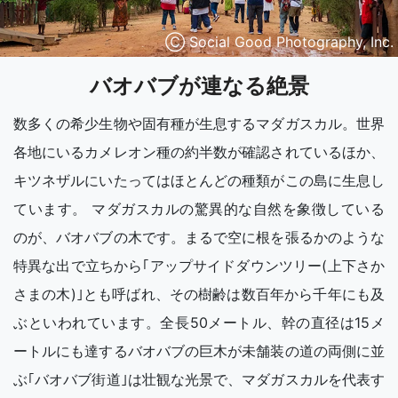
Ⓒ Social Good Photography, Inc.
バオバブが連なる絶景
数多くの希少生物や固有種が生息するマダガスカル。世界
各地にいるカメレオン種の約半数が確認されているほか、
キツネザルにいたってはほとんどの種類がこの島に生息し
ています。 マダガスカルの驚異的な自然を象徴している
のが、バオバブの木です。まるで空に根を張るかのような
特異な出で立ちから｢アップサイドダウンツリー(上下さか
さまの木)｣とも呼ばれ、その樹齢は数百年から千年にも及
ぶといわれています。全長50メートル、幹の直径は15メ
ートルにも達するバオバブの巨木が未舗装の道の両側に並
ぶ｢バオバブ街道｣は壮観な光景で、マダガスカルを代表す