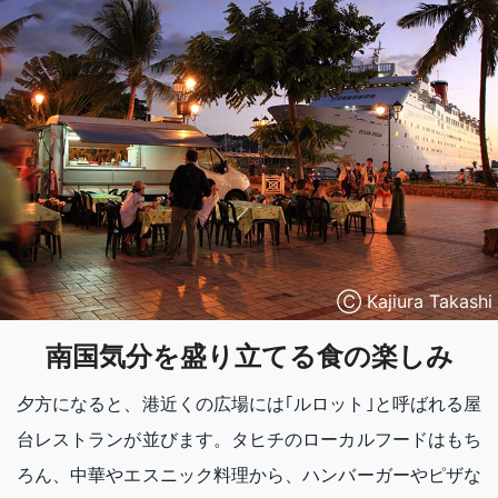
Ⓒ Kajiura Takashi
南国気分を盛り立てる食の楽しみ
夕方になると、港近くの広場には｢ルロット｣と呼ばれる屋
台レストランが並びます。タヒチのローカルフードはもち
ろん、中華やエスニック料理から、ハンバーガーやピザな