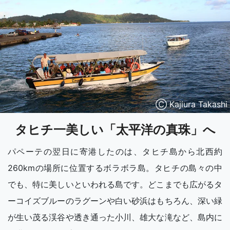
Ⓒ Kajiura Takashi
タヒチ一美しい「太平洋の真珠」へ
パペーテの翌日に寄港したのは、タヒチ島から北西約
260kmの場所に位置するボラボラ島。タヒチの島々の中
でも、特に美しいといわれる島です。どこまでも広がるタ
ーコイズブルーのラグーンや白い砂浜はもちろん、深い緑
が生い茂る渓谷や透き通った小川、雄大な滝など、島内に