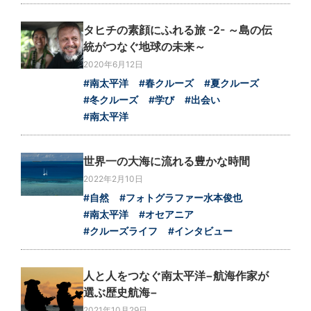
タヒチの素顔にふれる旅 -2- ～島の伝
統がつなぐ地球の未来～
2020年6月12日
#南太平洋
#春クルーズ
#夏クルーズ
#冬クルーズ
#学び
#出会い
#南太平洋
世界一の大海に流れる豊かな時間
2022年2月10日
#自然
#フォトグラファー水本俊也
#南太平洋
#オセアニア
#クルーズライフ
#インタビュー
人と人をつなぐ南太平洋−航海作家が
選ぶ歴史航海−
2021年10月29日