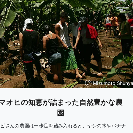
Ⓒ Mizumoto Shuny
マオヒの知恵が詰まった自然豊かな農
園
ガビさんの農園は一歩足を踏み入れると、ヤシの木やバナナ