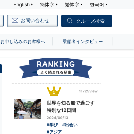
English
簡体字
繁体字
한국어
お問い合わせ
クルーズ検索
お申し込みのお客様へ
乗船者インタビュー
11725view
世界を知る船で過ごす
特別な12日間
2024/09/13
#学び
#出会い
#アジア