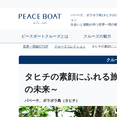
パペーテ、ボラボラ島(タヒチ)
ョン
出会いと感動が待つ世界一周の
ピースボートクルーズとは
クルーズの魅力
世界一周旅行TOP
クルーズコレクション
タヒチの素顔にふ
クル
タヒチの素顔にふれる旅 
の未来～
パペーテ、ボラボラ島（タヒチ）