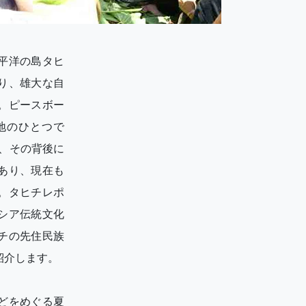
平洋の島タヒ
り、雄大な自
。ピースボー
地のひとつで
、その背後に
あり、現在も
。タヒチレポ
シア伝統文化
チの先住民族
紹介します。
どをめぐる夏