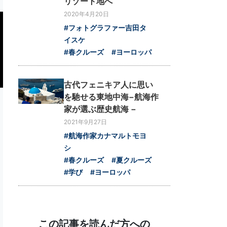
リゾート地へ
2020年4月20日
#フォトグラファー吉田タ
イスケ
#春クルーズ
#ヨーロッパ
古代フェニキア人に思い
を馳せる東地中海−航海作
家が選ぶ歴史航海 −
2021年9月27日
#航海作家カナマルトモヨ
シ
#春クルーズ
#夏クルーズ
#学び
#ヨーロッパ
この記事を読んだ方への