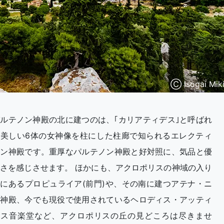
Ⓒ Isogai Mik
ルテノン神殿の北に建つのは、｢カリアティデス｣と呼ばれ
る美しい6体の女神像を柱にした柱廊で知られるエレクティ
オン神殿です。重厚なパルテノン神殿と好対照に、気品と優
さを感じさせます。 ほかにも、アクロポリスの神域の入り
にあるプロピュライア(前門)や、その南に建つアテナ・ニ
ケ神殿、今でも現役で使用されているヘロディス・アッティ
コス音楽堂など、アクロポリスの丘の見どころは尽きませ