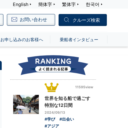
English
簡体字
繁体字
한국어
お問い合わせ
クルーズ検索
お申し込みのお客様へ
乗船者インタビュー
11595view
世界を知る船で過ごす
特別な12日間
2024/09/13
#学び
#出会い
#アジア