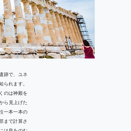
遺跡で、ユネ
知られます。
くのは神殿を
から見上げた
柱一本一本の
部まで計算さ
には息をのむ