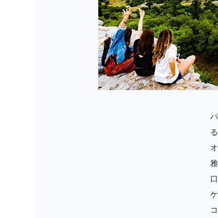
パ
雅
口