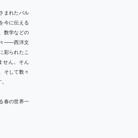
さまれたバル
を今に伝える
、数学などの
々——西洋文
に彩られたこ
ません。そん
、そして数々
す。
る春の世界一