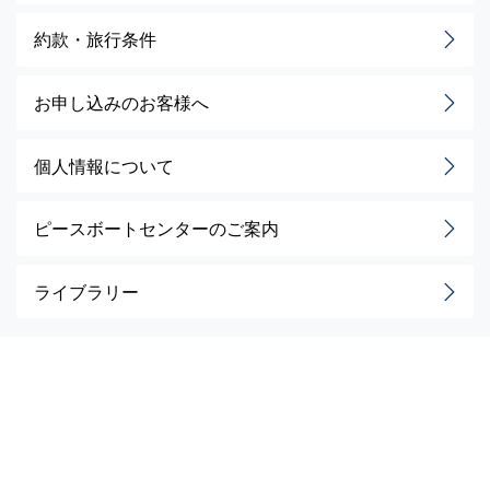
約款・旅行条件
お申し込みのお客様へ
個人情報について
ピースボートセンターのご案内
ライブラリー
旅行企画・実施 株式会社ジャパングレイス
観光庁長官
登録旅行業第617号
一般社団法人日本旅行業協会正会員
旅行業公正取引協議会会員