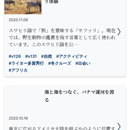
リ体験
2020.11.06
スワヒリ語で「旅」を意味する「サファリ」。現在
では、野生動物の鑑賞を指す言葉として広く使われ
ています。このスワヒリ語を公…
#v126
#v131
#自然
#アクティビティ
#ライター多賀秀行
#冬クルーズ
#出会い
#アフリカ
海と海をつなぐ、パナマ運河を渡
る
2020.10.16
南北に広がるアメリカ大陸を結ぶかのように位置す