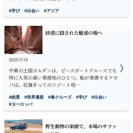
#学び
#出会い
#アジア
砂漠に隠された魅惑の地へ
2020.11.13
中東の王国ヨルダンは、ピースボートクルーズでも
特に人気の高い寄港地のひとつ。船が寄港するアカ
バは、紅海きってのリゾート地…
#絶景
#世界遺産
#春クルーズ
#学び
#出会い
#ヨーロッパ
野生動物の楽園で、本場のサファ