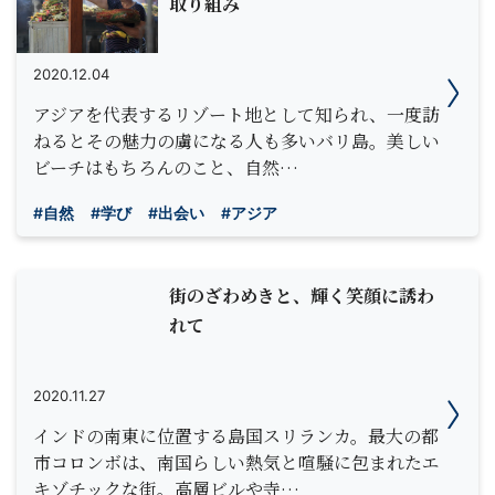
取り組み
2020.12.04
アジアを代表するリゾート地として知られ、一度訪
ねるとその魅力の虜になる人も多いバリ島。美しい
ビーチはもちろんのこと、自然…
#自然
#学び
#出会い
#アジア
街のざわめきと、輝く笑顔に誘わ
れて
2020.11.27
インドの南東に位置する島国スリランカ。最大の都
市コロンボは、南国らしい熱気と喧騒に包まれたエ
キゾチックな街。高層ビルや寺…