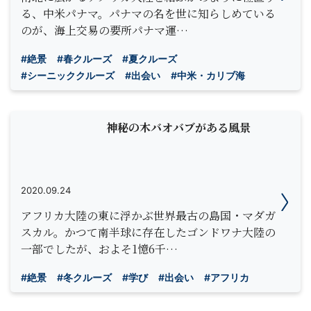
る、中米パナマ。パナマの名を世に知らしめている
のが、海上交易の要所パナマ運…
#絶景
#春クルーズ
#夏クルーズ
#シーニッククルーズ
#出会い
#中米・カリブ海
神秘の木バオバブがある風景
2020.09.24
アフリカ大陸の東に浮かぶ世界最古の島国・マダガ
スカル。かつて南半球に存在したゴンドワナ大陸の
一部でしたが、およそ1憶6千…
#絶景
#冬クルーズ
#学び
#出会い
#アフリカ