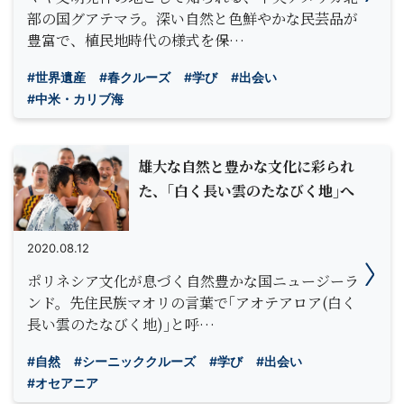
部の国グアテマラ。深い自然と色鮮やかな民芸品が
豊富で、植民地時代の様式を保…
#世界遺産
#春クルーズ
#学び
#出会い
#中米・カリブ海
雄大な自然と豊かな文化に彩られ
た、｢白く長い雲のたなびく地｣へ
2020.08.12
ポリネシア文化が息づく自然豊かな国ニュージーラ
ンド。先住民族マオリの言葉で｢アオテアロア(白く
長い雲のたなびく地)｣と呼…
#自然
#シーニッククルーズ
#学び
#出会い
#オセアニア