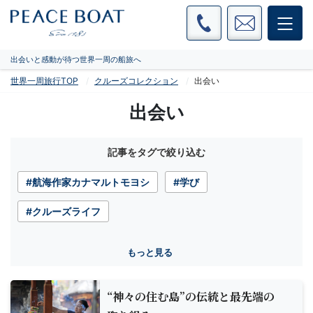
出会いと感動が待つ世界一周の船旅へ
世界一周旅行TOP
クルーズコレクション
出会い
出会い
記事をタグで絞り込む
#航海作家カナマルトモヨシ
#学び
#クルーズライフ
もっと見る
“神々の住む島”の伝統と最先端の