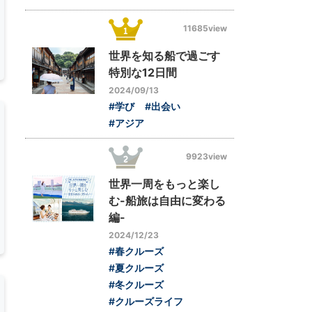
11685view
世界を知る船で過ごす
特別な12日間
2024/09/13
#学び
#出会い
#アジア
9923view
世界一周をもっと楽し
む-船旅は自由に変わる
編-
2024/12/23
#春クルーズ
#夏クルーズ
#冬クルーズ
#クルーズライフ