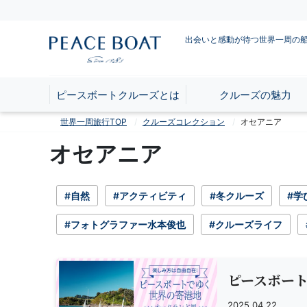
出会いと感動が待つ世界一周の
ピースボートクルーズとは
クルーズの魅力
世界一周旅行TOP
クルーズコレクション
オセアニア
オセアニア
#自然
#アクティビティ
#冬クルーズ
#学
#フォトグラファー水本俊也
#クルーズライフ
ピースボート
2025.04.22