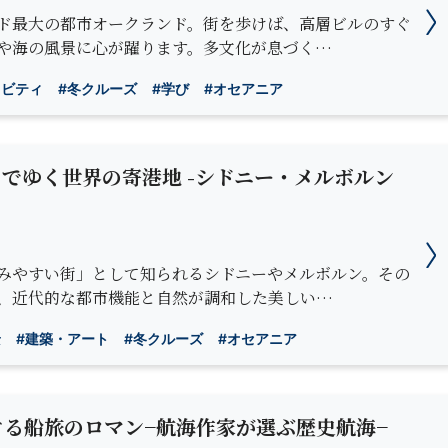
ド最大の都市オークランド。街を歩けば、高層ビルのすぐ
や海の風景に心が躍ります。多文化が息づく…
ィビティ
#冬クルーズ
#学び
#オセアニア
でゆく世界の寄港地 -シドニー・メルボルン
みやすい街」として知られるシドニーやメルボルン。その
、近代的な都市機能と自然が調和した美しい…
景
#建築・アート
#冬クルーズ
#オセアニア
ぐる船旅のロマン−航海作家が選ぶ歴史航海−