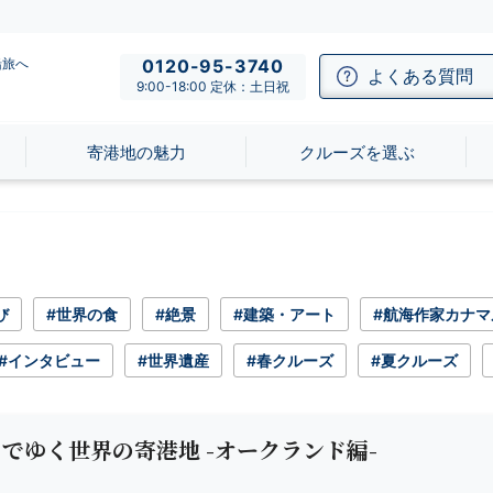
船旅へ
0120-95-3740
よくある質問
9:00-18:00 定休：土日祝
寄港地の魅力
クルーズを選ぶ
び
#世界の食
#絶景
#建築・アート
#航海作家カナマ
#インタビュー
#世界遺産
#春クルーズ
#夏クルーズ
でゆく世界の寄港地 -オークランド編-