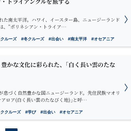
ン・トライアングルを旅する
れた南太平洋。ハワイ、イースター島、ニュージーランド
は、”ポリネシアン・トライア…
夏クルーズ
#冬クルーズ
#出会い
#南太平洋
#オセアニア
と豊かな文化に彩られた、｢白く長い雲のたな
が息づく自然豊かな国ニュージーランド。先住民族マオリ
テアロア(白く長い雲のたなびく地)｣と呼…
ッククルーズ
#学び
#出会い
#オセアニア