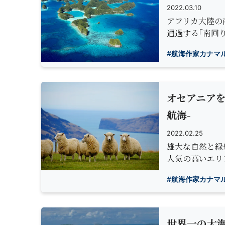
2022.03.10
アフリカ大陸の
通過する｢南回
#航海作家カナマ
オセアニア
航海-
2022.02.25
雄大な自然と緑
人気の高いエリ
#航海作家カナマ
世界一の大