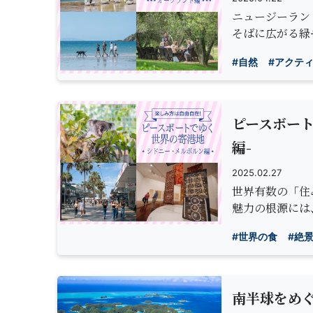
ニュージーラン
そばに広がる緑
#自然
#アクテ
ピースボート
編-
2025.02.27
世界有数の「住
魅力の根源には
#世界の食
#絶
南半球をめ