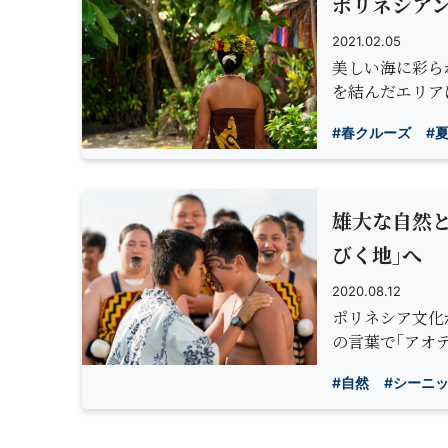
ポリネシア
2021.02.05
美しい海に彩ら
を結んだエリア
#春クルーズ
#
雄大な自然
びく地｣へ
2020.08.12
ポリネシア文化
の言葉で｢アオ
#自然
#シーニ