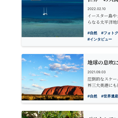
2022.02.10
イースター島や
らなる太平洋地
#自然
#フォト
#インタビュー
地球の息吹
2021.09.03
圧倒的なスケー
界三大美港にも
#自然
#世界遺