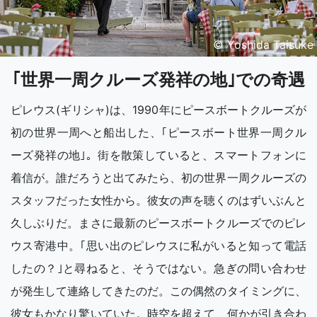
© Yoshida Taisuke
｢世界一周クルーズ発祥の地｣での奇遇
ピレウス(ギリシャ)は、1990年にピースボートクルーズが
初の世界一周へと船出した、｢ピースボート世界一周クル
ーズ発祥の地｣。街を散策していると、スマートフォンに
着信が。誰だろうと出てみたら、初の世界一周クルーズの
スタッフだった女性から。彼女の声を聴くのはずいぶんと
久しぶりだ。まさに最新のピースボートクルーズでのピレ
ウス寄港中。｢思い出のピレウスに私がいると知って電話
したの？｣と尋ねると、そうではない。急ぎの問い合わせ
が発生して連絡してきたのだ。この偶然のタイミングに、
彼女もかなり驚いていた。時空を超えて、何かが引き合わ