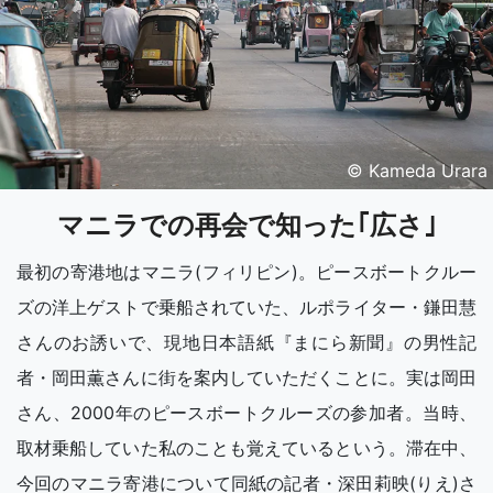
© Kameda Urara
マニラでの再会で知った｢広さ｣
最初の寄港地はマニラ(フィリピン)。ピースボートクルー
ズの洋上ゲストで乗船されていた、ルポライター・鎌田慧
さんのお誘いで、現地日本語紙『まにら新聞』の男性記
者・岡田薫さんに街を案内していただくことに。実は岡田
さん、2000年のピースボートクルーズの参加者。当時、
取材乗船していた私のことも覚えているという。滞在中、
今回のマニラ寄港について同紙の記者・深田莉映(りえ)さ