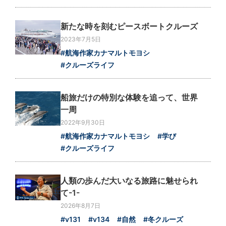
新たな時を刻むピースボートクルーズ
2023年7月5日
#航海作家カナマルトモヨシ
#クルーズライフ
船旅だけの特別な体験を追って、世界
一周
2022年9月30日
#航海作家カナマルトモヨシ
#学び
#クルーズライフ
人類の歩んだ大いなる旅路に魅せられ
て-1-
2026年8月7日
#v131
#v134
#自然
#冬クルーズ