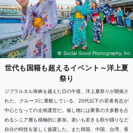
© Social Good Photography, Inc.
世代も国籍も超えるイベント～洋上夏
祭り
ジブラルタル海峡を越えた日の午後、洋上夏祭りが開催さ
れた。クルーズに乗船している、20代以下の若者有志が
中心となっての企画運営だ。催し物には乗客の大多数を占
めるシニア層も積極的に参加。老いも若きも歌や踊りなど
自分の特技を楽しく披露した。また韓国、中国、台湾、香