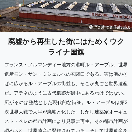
© Yoshida Taisuke
廃墟から再生した街にはためくウク
ライナ国旗
フランス・ノルマンディー地方の港町ル・アーブル。世界
遺産モン・サン・ミシェルへの玄関口である。実は港のそ
ばに広がるル・アーブルの街並も、そこが丸ごと世界遺産
だ。アテネのように古代遺跡が街中にあるわけではない。
広がるのは整然とした現代的な街並。ル・アーブルは第2
次世界大戦で大半が廃墟と化した。しかし建築家オーギュ
スト・ペレの都市計画により見事に再生。その都市計画が
認められ、世界遺産に登録されている。そして世界遺産を