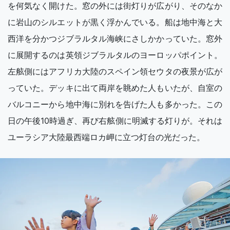
を何気なく開けた。窓の外には街灯りが広がり、そのなか
に岩山のシルエットが黒く浮かんでいる。船は地中海と大
西洋を分かつジブラルタル海峡にさしかかっていた。窓外
に展開するのは英領ジブラルタルのヨーロッパポイント。
左舷側にはアフリカ大陸のスペイン領セウタの夜景が広が
っていた。デッキに出て両岸を眺めた人もいたが、自室の
バルコニーから地中海に別れを告げた人も多かった。この
日の午後10時過ぎ、再び右舷側に明滅する灯りが。それは
ユーラシア大陸最西端ロカ岬に立つ灯台の光だった。