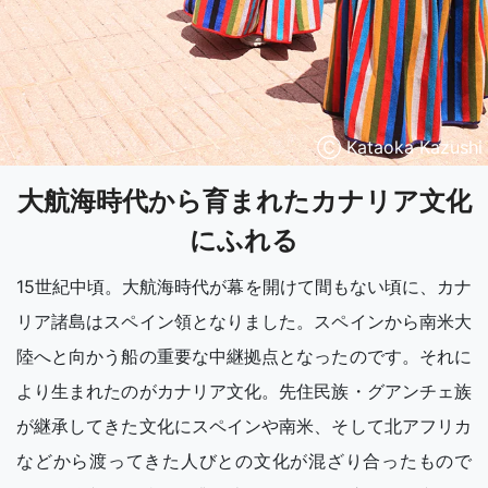
Ⓒ Kataoka Kazushi
大航海時代から育まれたカナリア文化
にふれる
15世紀中頃。大航海時代が幕を開けて間もない頃に、カナ
リア諸島はスペイン領となりました。スペインから南米大
陸へと向かう船の重要な中継拠点となったのです。それに
より生まれたのがカナリア文化。先住民族・グアンチェ族
が継承してきた文化にスペインや南米、そして北アフリカ
などから渡ってきた人びとの文化が混ざり合ったもので