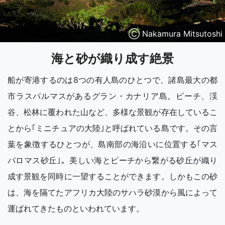
Ⓒ Nakamura Mitsutoshi
海と砂が織り成す絶景
船が寄港するのは8つの有人島のひとつで、諸島最大の都
市ラスパルマスがあるグラン・カナリア島。ビーチ、渓
谷、松林に覆われた山など、多様な景観が存在しているこ
とから｢ミニチュアの大陸｣と呼ばれている島です。その言
葉を象徴するひとつが、島南部の海沿いに位置する｢マス
パロマス砂丘｣。美しい海とビーチから繋がる砂丘が織り
成す景観を同時に一望することができます。しかもこの砂
は、海を隔てたアフリカ大陸のサハラ砂漠から風によって
運ばれてきたものといわれています。