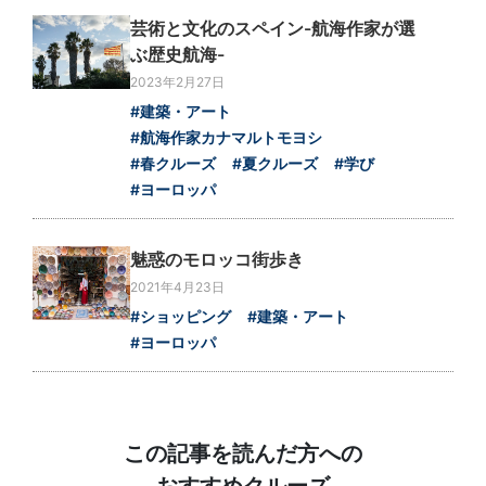
芸術と文化のスペイン-航海作家が選
ぶ歴史航海-
2023年2月27日
#建築・アート
#航海作家カナマルトモヨシ
#春クルーズ
#夏クルーズ
#学び
#ヨーロッパ
魅惑のモロッコ街歩き
2021年4月23日
#ショッピング
#建築・アート
#ヨーロッパ
この記事を読んだ方への