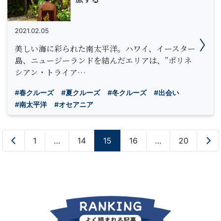
2021.02.05
美しい海に彩られた南太平洋。ハワイ、イースター
島、ニュージーランドを結んだエリアは、”ポリネ
シアン・トライア…
#春クルーズ
#夏クルーズ
#冬クルーズ
#出会い
#南太平洋
#オセアニア
«
1
…
14
15
16
…
20
»