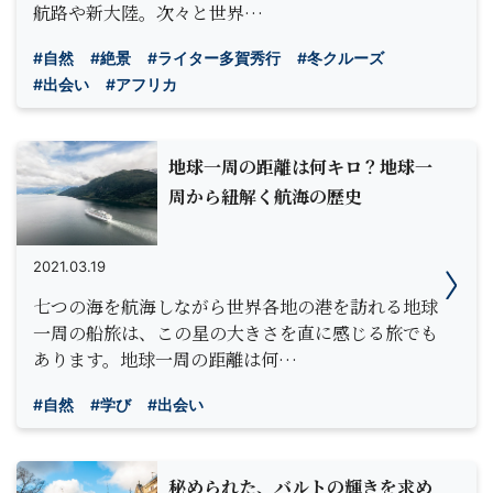
航路や新大陸。次々と世界…
#自然
#絶景
#ライター多賀秀行
#冬クルーズ
#出会い
#アフリカ
地球一周の距離は何キロ？地球一
周から紐解く航海の歴史
2021.03.19
七つの海を航海しながら世界各地の港を訪れる地球
一周の船旅は、この星の大きさを直に感じる旅でも
あります。地球一周の距離は何…
#自然
#学び
#出会い
秘められた、バルトの輝きを求め