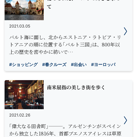
て
2021.03.05
バルト海に面し、北からエストニア・ラトビア・リ
トアニアの順に位置する｢バルト三国｣は、800年以
上の歴史を密やかに紡いで…
#ショッピング
#春クルーズ
#出会い
#ヨーロッパ
南米屈指の美しき街を歩く
2021.02.26
｢偉大なる田舎町｣———。アルゼンチンがスペイン
から独立した1816年、首都ブエノスアイレスは草原