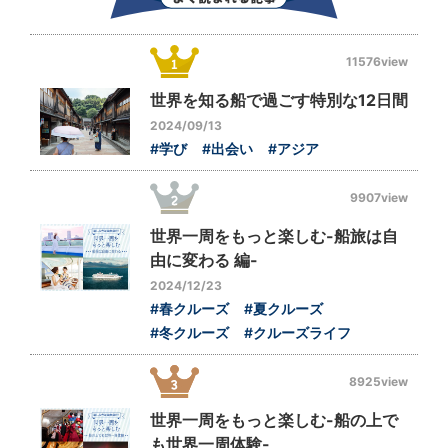
11576view
世界を知る船で過ごす特別な12日間
2024/09/13
#学び
#出会い
#アジア
9907view
世界一周をもっと楽しむ-船旅は自
由に変わる 編-
2024/12/23
#春クルーズ
#夏クルーズ
#冬クルーズ
#クルーズライフ
8925view
世界一周をもっと楽しむ-船の上で
も世界一周体験-