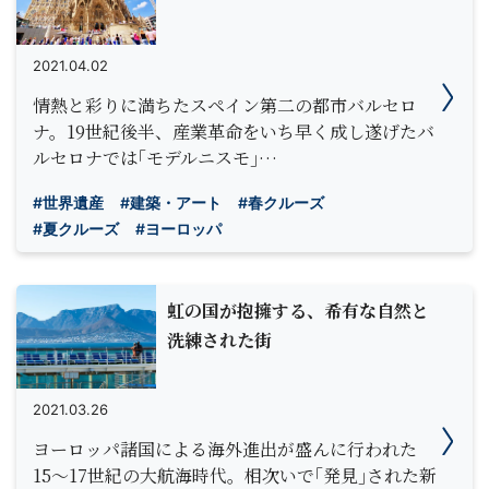
2021.04.02
情熱と彩りに満ちたスペイン第二の都市バルセロ
ナ。19世紀後半、産業革命をいち早く成し遂げたバ
ルセロナでは｢モデルニスモ｣…
#世界遺産
#建築・アート
#春クルーズ
#夏クルーズ
#ヨーロッパ
虹の国が抱擁する、希有な自然と
洗練された街
2021.03.26
ヨーロッパ諸国による海外進出が盛んに行われた
15〜17世紀の大航海時代。相次いで｢発見｣された新