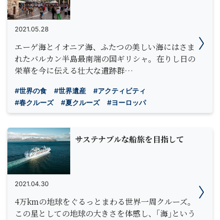
2021.05.28
エーゲ海とイオニア海、ふたつの美しい海にはさま
れたバルカン半島最南端の国ギリシャ。在りし日の
栄華を今に伝える壮大な遺跡群…
#世界の食
#世界遺産
#アクティビティ
#春クルーズ
#夏クルーズ
#ヨーロッパ
サステナブルな船旅を目指して
2021.04.30
4万kmの地球をぐるっとまわる世界一周クルーズ。
この星としての地球の大きさを体感し、｢海｣という