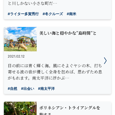
と川しかない小さな町だ…
#ライター多賀秀行
#冬クルーズ
#南米
美しい海と穏やかな”島時間”と
2021.02.12
目の前には青く輝く海。風にそよぐヤシの木、打ち
寄せる波の音が優しく全身を包めば、思わずため息
がもれます。南太平洋に浮かぶ…
#自然
#出会い
#南太平洋
ポリネシアン・トライアングルを
旅する