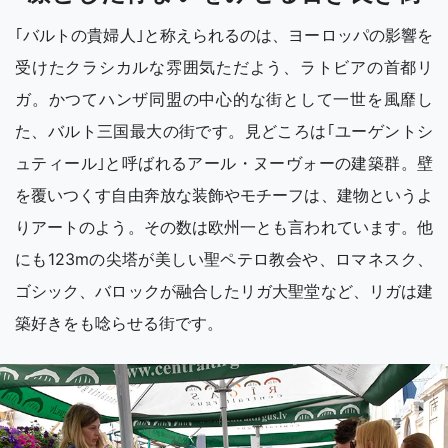
｢バルトの貴婦人｣と称えられるのは、ヨーロッパの影響を
受けたクラシカルな雰囲気ただよう、ラトビアの首都リ
ガ。かつてハンザ同盟の中心的な街として一世を風靡し
た、バルト三国最大の街です。見どころは｢ユーゲントシ
ュティール｣と呼ばれるアール・ヌーヴォーの建築群。壁
を覆いつくす自由奔放な装飾やモチーフは、建物というよ
りアートのよう。その数は欧州一とも言われています。他
にも123mの尖塔が美しい聖ペテロ教会や、ロマネスク、
ゴシック、バロックが融合したリガ大聖堂など、リガは建
築好きをも唸らせる街です。