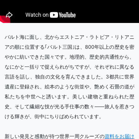
バルト海に面し、北からエストニア・ラトビア・リトアニ
アの順に位置する｢バルト三国｣は、800年以上の歴史を密
やかに紡いできた国々です。地理的、歴史的共通性から、
なにかと一括りで捉えられがちですが、それぞれに異なる
言語を話し、独自の文化を育んできました。3都共に世界
遺産に登録され、絵本のような街並や、艶めく石畳の道が
私たちを中世へと誘います。美しい建物と重ねられた歴
史、そして繊細な技が光る手仕事の数々――旅人を惹きつ
ける輝きが、街中にちりばめられています。
新しい発見と感動が待つ世界一周クルーズの
資料をお届け