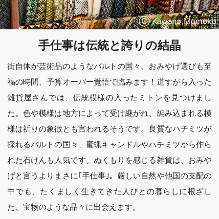
Ⓒ Kawano Momoko
手仕事は伝統と誇りの結晶
街自体が芸術品のようなバルトの国々。おみやげ選びも至
福の時間、予算オーバー覚悟で臨みます！道すがら入った
雑貨屋さんでは、伝統模様の入ったミトンを見つけまし
た。色や模様は地方によって受け継がれ、編み込まれる模
様は祈りの象徴とも言われるそうです。良質なハチミツが
採れるバルトの国々、蜜蝋キャンドルやハチミツから作ら
れた石けんも人気です。ぬくもりを感じる雑貨は、おみや
げと言うよりまさに｢手仕事｣。厳しい自然や他国の支配の
中でも、たくましく生きてきた人びとの暮らしに根ざし
た、宝物のような品々に出会えます。