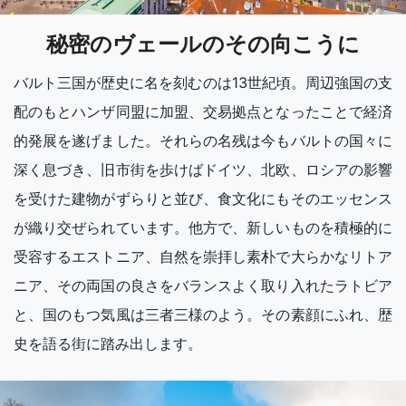
秘密のヴェールのその向こうに
バルト三国が歴史に名を刻むのは13世紀頃。周辺強国の支
配のもとハンザ同盟に加盟、交易拠点となったことで経済
的発展を遂げました。それらの名残は今もバルトの国々に
深く息づき、旧市街を歩けばドイツ、北欧、ロシアの影響
を受けた建物がずらりと並び、食文化にもそのエッセンス
が織り交ぜられています。他方で、新しいものを積極的に
受容するエストニア、自然を崇拝し素朴で大らかなリトア
ニア、その両国の良さをバランスよく取り入れたラトビア
と、国のもつ気風は三者三様のよう。その素顔にふれ、歴
史を語る街に踏み出します。