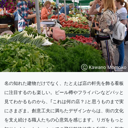
Ⓒ Kawano Momoko
名の知れた建物だけでなく、たとえば店の軒先を飾る看板
に注目するのも楽しい。ビール樽やフライパンなどパッと
見てわかるものから、｢これは何の店？｣と思うものまで実
にさまざま。創意工夫に満ちたデザインからは、街の文化
を支え続ける職人たちの心意気を感じます。リガをもっと