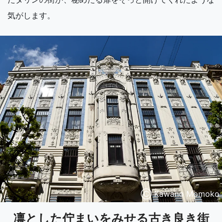
気がします。
Ⓒ Kawano Momoko
凛とした佇まいをみせる古き良き街