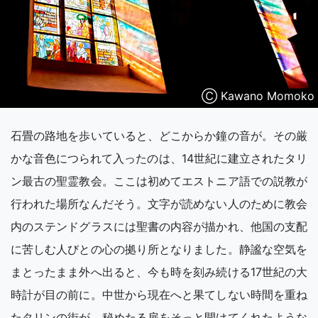
Ⓒ Kawano Momoko
石畳の路地を歩いていると、どこからか鐘の音が。その厳
かな音色につられて入ったのは、14世紀に建立されたタリ
ン最古の聖霊教会。ここは初めてエストニア語での説教が
行われた場所なんだそう。文字が読めない人のために教会
内のステンドグラスには聖書の内容が描かれ、他国の支配
に苦しむ人びとの心の拠り所となりました。静謐な空気を
まとったまま外へ出ると、今も時を刻み続ける17世紀の大
時計が目の前に。中世から現在へと果てしない時間を重ね
たタリンの街が、秘めたる扉をそっと開けてくれたような