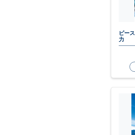
ピース
力