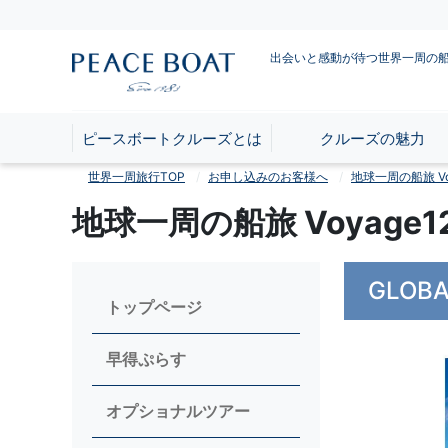
出会いと感動が待つ世界一周の
ピースボートクルーズとは
クルーズの魅力
世界一周旅行TOP
お申し込みのお客様へ
地球一周の船旅 Voy
地球一周の船旅 Voyag
GLOBA
トップページ
早得ぷらす
オプショナルツアー