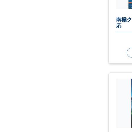
南極ク
応