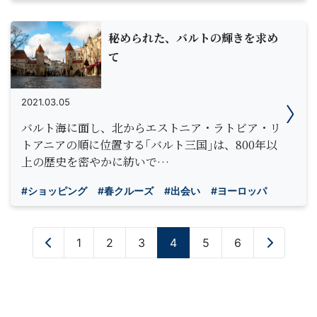
秘められた、バルトの輝きを求め
て
2021.03.05
バルト海に面し、北からエストニア・ラトビア・リ
トアニアの順に位置する｢バルト三国｣は、800年以
上の歴史を密やかに紡いで…
#ショッピング
#春クルーズ
#出会い
#ヨーロッパ
«
1
2
3
4
5
6
»