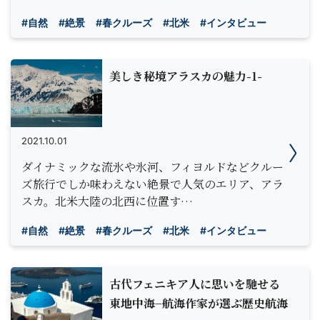
#自然
#絶景
#春クルーズ
#北米
#インタビュー
美しき秘境アラスカの魅力-1-
2021.10.01
ダイナミックな流氷や氷河、フィヨルドなどクルー
ズ旅行でしか味わえない絶景で人気のエリア、アラ
スカ。北米大陸の北西に位置す…
#自然
#絶景
#春クルーズ
#北米
#インタビュー
古代フェニキア人に思いを馳せる
東地中海−航海作家が選ぶ歴史航海