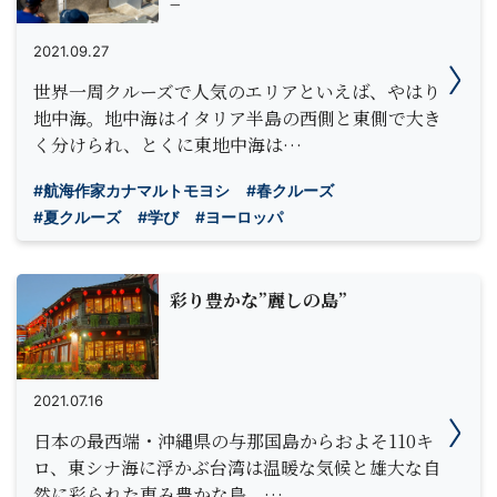
−
2021.09.27
世界一周クルーズで人気のエリアといえば、やはり
地中海。地中海はイタリア半島の西側と東側で大き
く分けられ、とくに東地中海は…
#航海作家カナマルトモヨシ
#春クルーズ
#夏クルーズ
#学び
#ヨーロッパ
彩り豊かな”麗しの島”
2021.07.16
日本の最西端・沖縄県の与那国島からおよそ110キ
ロ、東シナ海に浮かぶ台湾は温暖な気候と雄大な自
然に彩られた恵み豊かな島。…