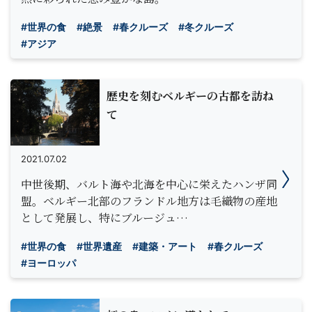
#世界の食
#絶景
#春クルーズ
#冬クルーズ
#アジア
歴史を刻むベルギーの古都を訪ね
て
2021.07.02
中世後期、バルト海や北海を中心に栄えたハンザ同
盟。ベルギー北部のフランドル地方は毛織物の産地
として発展し、特にブルージュ…
#世界の食
#世界遺産
#建築・アート
#春クルーズ
#ヨーロッパ